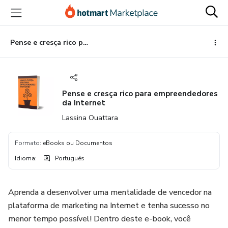
Ir
Ir
Ir
para
para
para
o
o
o
conteúdo
pagamento
rodapé
Pense e cresça rico para empreendedores da Internet
principal
Pense e cresça rico para empreendedores
da Internet
Lassina Ouattara
Formato
:
eBooks ou Documentos
Idioma
:
Português
Aprenda a desenvolver uma mentalidade de vencedor na
plataforma de marketing na Internet e tenha sucesso no
menor tempo possível! Dentro deste e-book, você