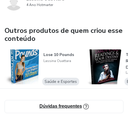
4 Ano Hotmarter
Outros produtos de quem criou esse
conteúdo
Lose 10 Pounds
T
R
Lassina Ouattara
D
L
Saúde e Esportes
Dúvidas frequentes