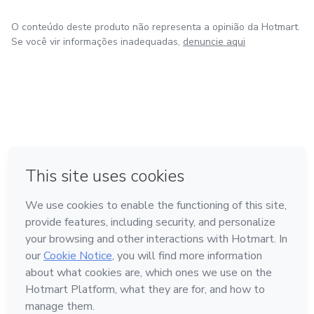
O conteúdo deste produto não representa a opinião da Hotmart.
Se você vir informações inadequadas,
denuncie aqui
em Bogotá
em Amsterdam
em Madrid
na Cidade do México
Feito com
❤
em Belo Horizonte
Conheça a Hotmart
Idioma
Português