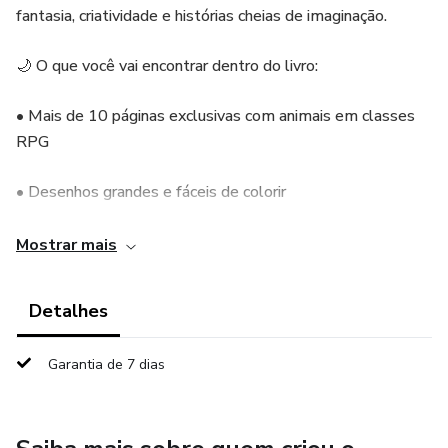
fantasia, criatividade e histórias cheias de imaginação.
🌙 O que você vai encontrar dentro do livro:
• Mais de 10 páginas exclusivas com animais em classes
RPG
• Desenhos grandes e fáceis de colorir
• Estilo fofo e encantador
Mostrar mais
• Ideal para crianças de 4 a 10 anos
Detalhes
• Arquivo em PDF pronto para imprimir quantas vezes
Garantia de 7 dias
quiser
🌿 Perfeito para: