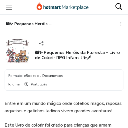
Ir
Ir
Ir
para
para
para
o
o
o
conteúdo
pagamento
rodapé
🦝✨ Pequenos Heróis da Floresta – Livro de Colorir RPG Infantil ✨🗡️
principal
🦝✨ Pequenos Heróis da Floresta – Livro
de Colorir RPG Infantil ✨🗡️
Formato
:
eBooks ou Documentos
Idioma
:
Português
Entre em um mundo mágico onde colehos magos, raposas
arqueiras e gatinhos ladinos vivem grandes aventuras!
Este livro de colorir foi criado para crianças que amam