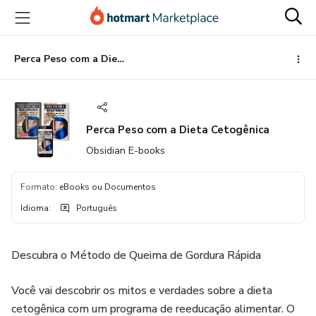
Ir
Ir
Ir
para
para
para
o
o
o
conteúdo
pagamento
rodapé
Perca Peso com a Dieta Cetogênica
principal
Perca Peso com a Dieta Cetogênica
Obsidian E-books
Formato
:
eBooks ou Documentos
Idioma
:
Português
Descubra o Método de Queima de Gordura Rápida
Você vai descobrir os mitos e verdades sobre a dieta
cetogênica com um programa de reeducação alimentar. O