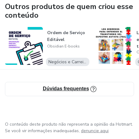
Outros produtos de quem criou esse
conteúdo
Ordem de Serviço
L
Editável
e
t
Obsidian E-books
O
e
Negócios e Carreira
Dúvidas frequentes
O conteúdo deste produto não representa a opinião da Hotmart.
Se você vir informações inadequadas,
denuncie aqui