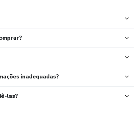
comprar?
rmações inadequadas?
ê-las?