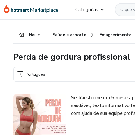
Ir
Ir
Ir
Categorias
para
para
para
o
o
o
conteúdo
pagamento
rodapé
Home
Saúde e esporte
Emagrecimento
principal
Perda de gordura profissional
Português
Se transforme em 5 meses, p
saudável, texto informativo f
com ajuda de sua equipe profis