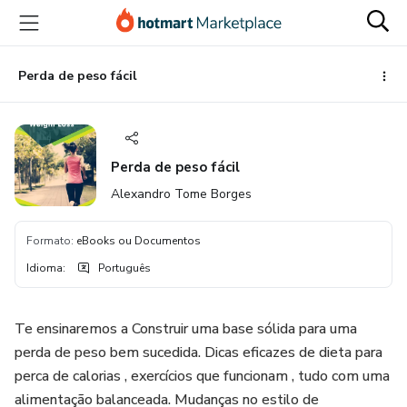
Ir
Ir
Ir
para
para
para
o
o
o
conteúdo
pagamento
rodapé
Perda de peso fácil
principal
Perda de peso fácil
Alexandro Tome Borges
Formato
:
eBooks ou Documentos
Idioma
:
Português
Te ensinaremos a Construir uma base sólida para uma
perda de peso bem sucedida. Dicas eficazes de dieta para
perca de calorias , exercícios que funcionam , tudo com uma
alimentação balanceada. Mudanças no estilo de