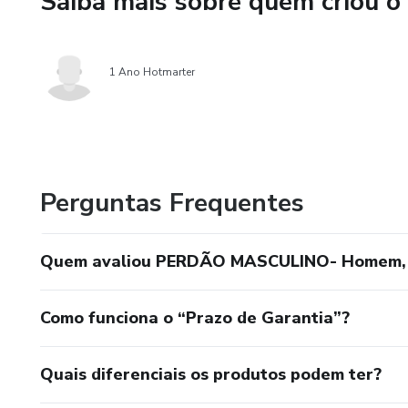
Saiba mais sobre quem criou o
A verdadeira emancipação mas
não começa na idade.
1 Ano Hotmarter
Começa quando o homem se li
Este livro é uma ruptura para 
Perguntas Frequentes
e ocupar o lugar de homem co
Perdoar a sua mãe é libertar
Quem avaliou PERDÃO MASCULINO- Homem, p
— Janderson Passos
Como funciona o “Prazo de Garantia”?
Quais diferenciais os produtos podem ter?