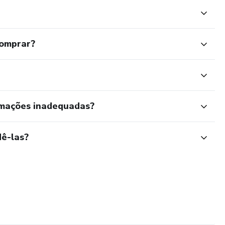
comprar?
rmações inadequadas?
ê-las?