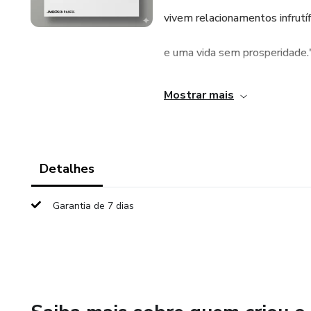
vivem relacionamentos infrutí
e uma vida sem prosperidade.
Enquanto você não perdoa, nã
Mostrar mais
Reage.
Perdoar não é justificar.
Detalhes
Não é esquecer.
Garantia de 7 dias
Não é se calar.
Perdoar é encerrar a dívida em
e retomar o controle da própri