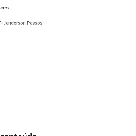
feros
"- Janderson Passos
o escolhe.
ocional
a vida.