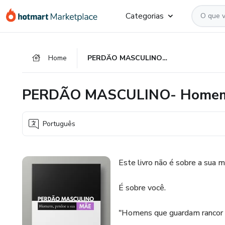
Ir
Ir
Ir
Categorias
para
para
para
o
o
o
conteúdo
pagamento
rodapé
Home
PERDÃO MASCULINO- Homem, perdoe a sua mãe.
principal
PERDÃO MASCULINO- Homem, 
Português
Este livro não é sobre a sua m
É sobre você.
"Homens que guardam rancor