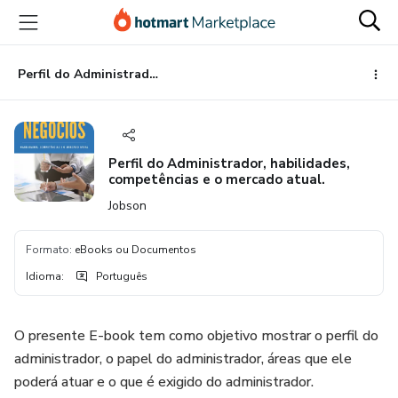
Ir
Ir
Ir
para
para
para
o
o
o
conteúdo
pagamento
rodapé
Perfil do Administrador, habilidades, competências e o mercado atual.
principal
Perfil do Administrador, habilidades,
competências e o mercado atual.
Jobson
Formato
:
eBooks ou Documentos
Idioma
:
Português
O presente E-book tem como objetivo mostrar o perfil do
administrador, o papel do administrador, áreas que ele
poderá atuar e o que é exigido do administrador.