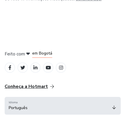
em Amsterdam
em Madrid
em Bogotá
Feito com
❤
em Belo Horizonte
na Cidade do México
Conheça a Hotmart
Idioma
Português