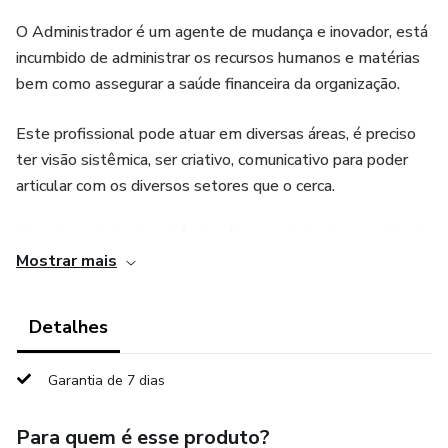
O Administrador é um agente de mudança e inovador, está
incumbido de administrar os recursos humanos e matérias
bem como assegurar a saúde financeira da organização.
Este profissional pode atuar em diversas áreas, é preciso
ter visão sistêmica, ser criativo, comunicativo para poder
articular com os diversos setores que o cerca.
Uma das principais exigências é que este tenha capacidade
Mostrar mais
técnica específica cursos extracurriculares, pós - graduação,
palestras, workshops, esteja atualizado com as
tecnologias, seja empreendedor.
Detalhes
Garantia de 7 dias
Para quem é esse produto?