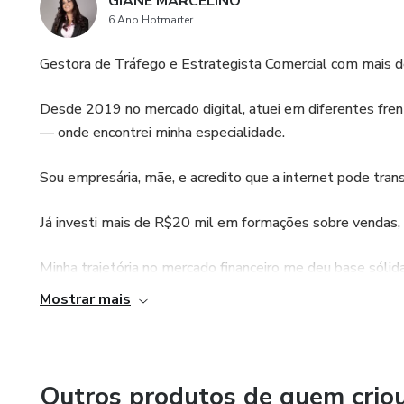
GIANE MARCELINO
6 Ano Hotmarter
Gestora de Tráfego e Estrategista Comercial com mais d
Desde 2019 no mercado digital, atuei em diferentes fre
— onde encontrei minha especialidade.
Sou empresária, mãe, e acredito que a internet pode tran
Já investi mais de R$20 mil em formações sobre vendas, 
Minha trajetória no mercado financeiro me deu base sólid
isso de forma inteligente, com foco em retorno real.
Mostrar mais
Hoje, ajudo pessoas a monetizarem ideias e infoprodut
realmente vende.
Outros produtos de quem crio