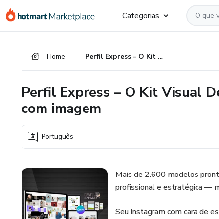
Ir
Ir
Ir
Categorias
para
para
para
o
o
o
conteúdo
pagamento
rodapé
Home
Perfil Express – O Kit Visual Definitivo para perfis que vendem com imagem
principal
Perfil Express – O Kit Visual D
com imagem
Português
Mais de 2.600 modelos pronto
profissional e estratégica — 
Seu Instagram com cara de es