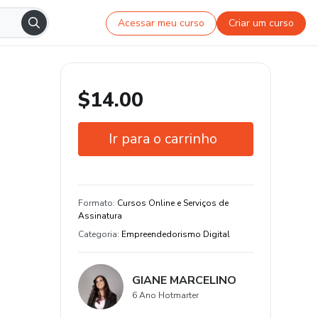
Acessar meu curso
Criar um curso
$14.00
Ir para o carrinho
Garantia de 7 dias
Estude do seu jeito e em qualquer
Formato
:
Cursos Online e Serviços de
dispositivo
Assinatura
Categoria
:
Empreendedorismo Digital
GIANE MARCELINO
6 Ano Hotmarter