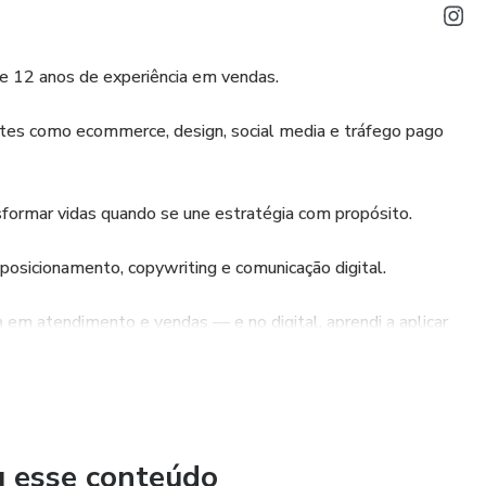
e 12 anos de experiência em vendas.
ntes como ecommerce, design, social media e tráfego pago
sformar vidas quando se une estratégia com propósito.
posicionamento, copywriting e comunicação digital.
a em atendimento e vendas — e no digital, aprendi a aplicar
os, com campanhas bem feitas e uma comunicação que
u esse conteúdo