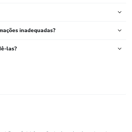
rmações inadequadas?
ê-las?