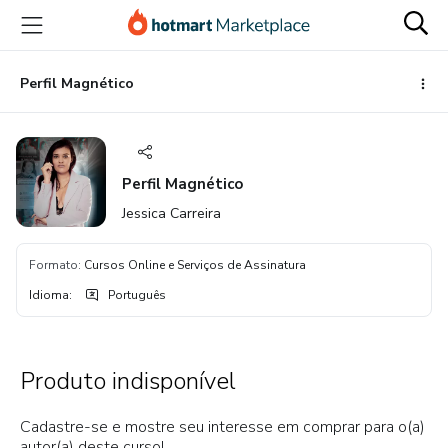
Ir
Ir
Ir
para
para
para
o
o
o
conteúdo
pagamento
rodapé
Perfil Magnético
principal
Perfil Magnético
Jessica Carreira
Formato
:
Cursos Online e Serviços de Assinatura
Idioma
:
Português
Produto indisponível
Cadastre-se e mostre seu interesse em comprar para o(a)
autor(a) deste curso!