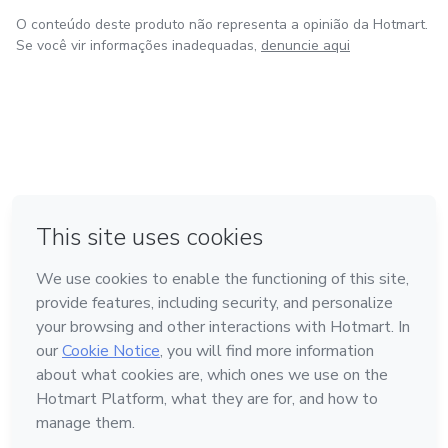
O conteúdo deste produto não representa a opinião da Hotmart.
Se você vir informações inadequadas,
denuncie aqui
em Amsterdam
em Madrid
em Bogotá
Feito com
❤
em Belo Horizonte
na Cidade do México
Conheça a Hotmart
Idioma
Português