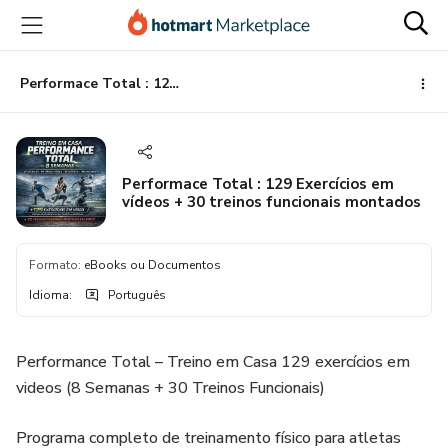
Ir
Ir
Ir
para
para
para
o
o
o
conteúdo
pagamento
rodapé
Performace Total : 129 Exercícios em vídeos + 30 treinos funcionais montados
principal
Performace Total : 129 Exercícios em
vídeos + 30 treinos funcionais montados
Formato
:
eBooks ou Documentos
Idioma
:
Português
Performance Total – Treino em Casa 129 exercícios em
videos (8 Semanas + 30 Treinos Funcionais)
Programa completo de treinamento físico para atletas