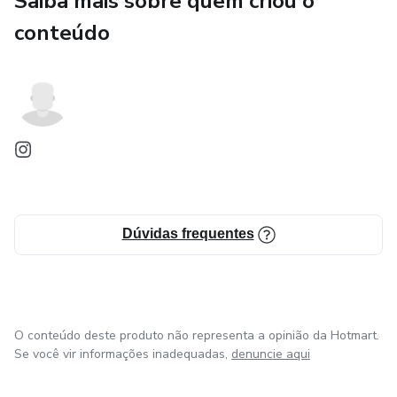
Saiba mais sobre quem criou o
Material teórico e prático
conteúdo
O método conta com 129 exercícios gravados em vídeo.
Dentro do e-book, ao clicar no nome do exercício, o usuário
é direcionado para o vídeo com a execução correta.
Indicado para atletas amadores, iniciantes e praticantes
que buscam melhorar força, resistência, potência,
condicionamento físico e composição corporal.
Dúvidas frequentes
Produto digital com acesso imediato.
O conteúdo deste produto não representa a opinião da Hotmart.
Se você vir informações inadequadas,
denuncie aqui