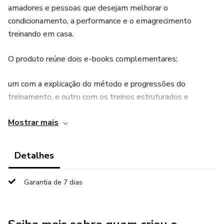
amadores e pessoas que desejam melhorar o
condicionamento, a performance e o emagrecimento
treinando em casa.
O produto reúne dois e-books complementares:
um com a explicação do método e progressões do
treinamento, e outro com os treinos estruturados e
prontos para seguir.
Mostrar mais
Inclui:
Detalhes
Programa de 8 semanas para atletas
Garantia de 7 dias
30 treinos funcionais em casa
Treinos organizados por fases e objetivos