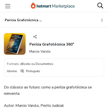
Ir
Ir
Ir
para
para
para
o
o
o
conteúdo
pagamento
rodapé
Perícia Grafotécnica 360°
principal
Perícia Grafotécnica 360°
Marcio Varolo
Formato
:
eBooks ou Documentos
Idioma
:
Português
Do clássico ao futuro: como a perícia grafotécnica se
reinventa
Autor: Marcio Varolo, Perito Judicial