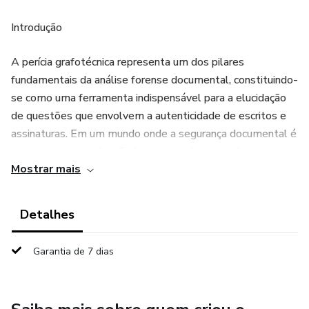
Introdução
A perícia grafotécnica representa um dos pilares
fundamentais da análise forense documental, constituindo-
se como uma ferramenta indispensável para a elucidação
de questões que envolvem a autenticidade de escritos e
assinaturas. Em um mundo onde a segurança documental é
constantemente desafiada por tecnologias cada vez mais
Mostrar mais
sofisticadas, o papel do perito grafotécnico assume
relevância crescente, exigindo não apenas conhecimento
técnico aprofundado, mas também adaptação constante às
Detalhes
novas realidades tecnológicas.
Garantia de 7 dias