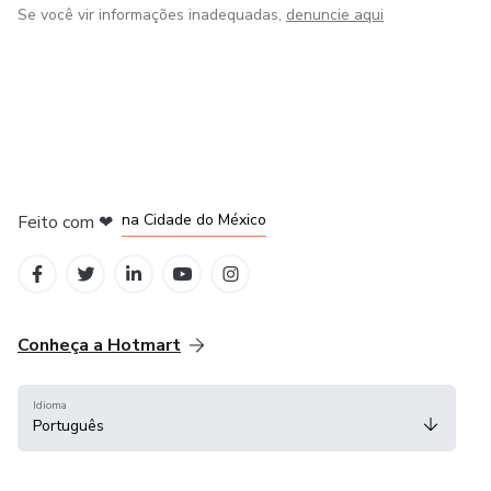
Se você vir informações inadequadas,
denuncie aqui
em Bogotá
em Amsterdam
em Madrid
na Cidade do México
Feito com
❤
em Belo Horizonte
Conheça a Hotmart
Idioma
Português