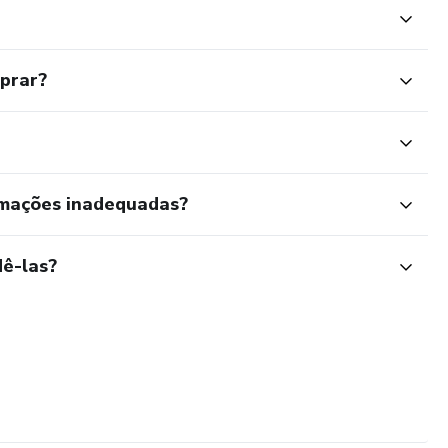
mprar?
rmações inadequadas?
ê-las?