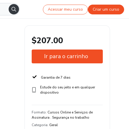
Acessar meu curso
Criar um curso
$207.00
Ir para o carrinho
Garantia de 7 dias
Estude do seu jeito e em qualquer
dispositivo
Formato
:
Cursos Online e Serviços de
Assinatura . Segurança no trabalho
Categoria
:
Geral