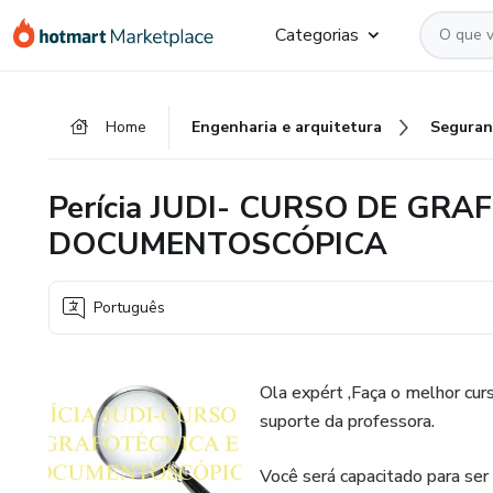
Ir
Ir
Ir
Categorias
para
para
para
o
o
o
conteúdo
pagamento
rodapé
Home
Engenharia e arquitetura
Seguran
principal
Perícia JUDI- CURSO DE GRA
DOCUMENTOSCÓPICA
Português
Ola expért ,Faça o melhor cur
suporte da professora.
Você será capacitado para ser u