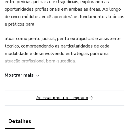
entre perícias judiciais e extrajudiciais, explorando as
oportunidades profissionais em ambas as áreas. Ao longo
de cinco módulos, você aprenderá os fundamentos teóricos
e práticos para
atuar como perito judicial, perito extrajudicial e assistente
técnico, compreendendo as particularidades de cada
modalidade e desenvolvendo estratégias para uma
atuação profissional bem-sucedida.
Mostrar mais
O material foi desenvolvido com base em pesquisa
aprofundada e experiência
prática, oferecendo uma visão abrangente e atualizada do
Acessar produto comprado
mercado de perícias no
Brasil. Cada módulo combina fundamentação teórica,
Detalhes
aspectos legais, procedimentos práticos e estudos de