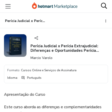
Ir
Ir
Ir
para
para
para
o
o
o
conteúdo
pagamento
rodapé
Perícia Judicial x Perícia Extrajudicial: Diferenças e Oportunidades Perícia Judicial
principal
Perícia Judicial x Perícia Extrajudicial:
Diferenças e Oportunidades Perícia
Judicial
Marcio Varolo
Formato
:
Cursos Online e Serviços de Assinatura
Idioma
:
Português
Apresentação do Curso
Este curso aborda as diferenças e complementaridades