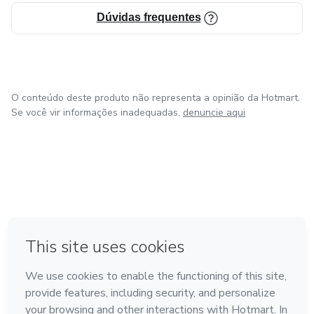
Dúvidas frequentes
O conteúdo deste produto não representa a opinião da Hotmart.
Se você vir informações inadequadas,
denuncie aqui
em Amsterdam
em Madrid
em Bogotá
Feito com
❤
em Belo Horizonte
na Cidade do México