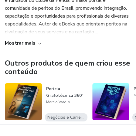
e fundador do Clube da Perícia, o maior portal e
comunidade de peritos do Brasil, promovendo integração,
capacitação e oportunidades para profissionais de diversas
especialidades. Autor de eBooks que orientam peritos na
divulgação de seus serviços e na captação ...
Mostrar mais
Outros produtos de quem criou esse
conteúdo
Perícia
P
Grafotécnica 360°
M
Marcio Varolo
Negócios e Carreira