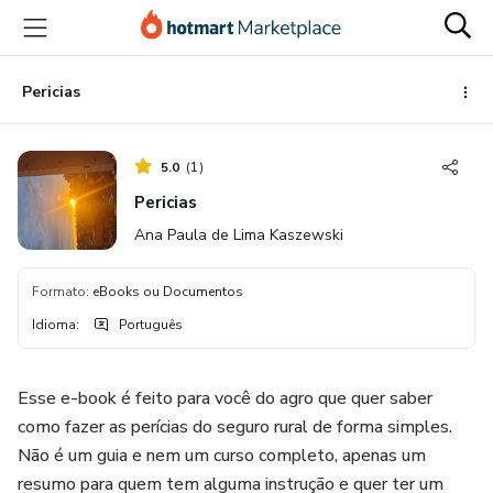
Ir
Ir
Ir
para
para
para
o
o
o
conteúdo
pagamento
rodapé
Pericias
principal
5.0
(
1
)
Pericias
Ana Paula de Lima Kaszewski
Formato
:
eBooks ou Documentos
Idioma
:
Português
Esse e-book é feito para você do agro que quer saber
como fazer as perícias do seguro rural de forma simples.
Não é um guia e nem um curso completo, apenas um
resumo para quem tem alguma instrução e quer ter um