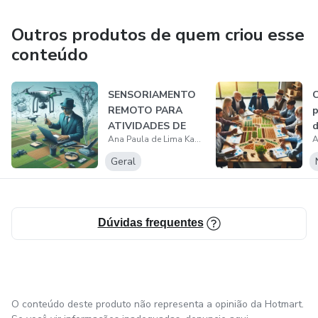
Outros produtos de quem criou esse
conteúdo
SENSORIAMENTO
C
REMOTO PARA
p
ATIVIDADES DE
d
Ana Paula de Lima Kaszewski
GARANTIAS,
PERÍCIA E...
Geral
Dúvidas frequentes
O conteúdo deste produto não representa a opinião da Hotmart.