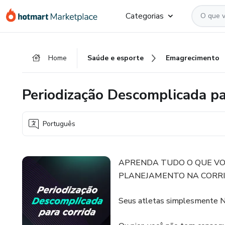
Ir
Ir
Ir
Categorias
para
para
para
o
o
o
conteúdo
pagamento
rodapé
Home
Saúde e esporte
Emagrecimento
principal
Periodização Descomplicada pa
Português
APRENDA TUDO O QUE VO
PLANEJAMENTO NA CORRI
Seus atletas simplesment