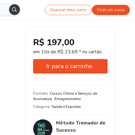
Acessar meu curso
Criar um curso
R$ 197,00
em 10x de R$ 23,68 * no cartão
Ir para o carrinho
Garantia de 7 dias
Certificado de conclusão
Formato
:
Cursos Online e Serviços de
Assinatura . Emagrecimento
Estude do seu jeito e em qualquer
Categoria
:
Saúde e Esportes
dispositivo
7 aula e 3 hora de conteúdo original
Método Treinador de
Sucesso