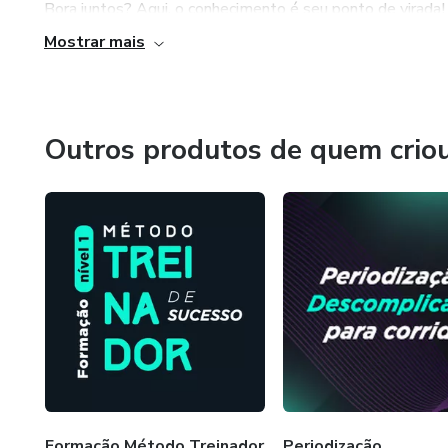
Bora juntos? Aqui, o conhecimento é seu ponto de virada!
Mostrar mais
Outros produtos de quem crio
Formação Método Treinador
Periodização