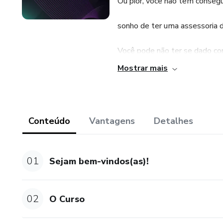
Ou pior, você não tem consegui
sonho de ter uma assessoria d
Você pode não ter se dado co
agir. Nós já passamos por iss
Mostrar mais
para te oferecer!
Os Treinadores de Sucesso, 
você precisa saber sobre o t
Conteúdo
Vantagens
Detalhes
Você aprenderá a como planeja
01
Sejam bem-vindos(as)!
como treinos de corrida (veloci
como organizar volumes e int
02
O Curso
Se você quer crescer como um 