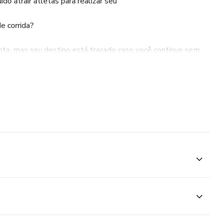
do atrair atletas para realizar seu
e corrida?
nta, mas seu destino está traçado caso você continue sem
o e conseguimos virar o jogo! Por isso que temos algo ÚTIL
Marcos Feitosa e Rodrigo Lobo, compilaram TUDO o que
ema em um treinamento de 3 horas!
r e organizar tudo que envolve o treino de Corrida de Rua,
dade e resistência), treino de força, treino de técnica,
ensidades desde os 5km até a Maratona.
treinador de corrida (sem ter que fazer uma pós-graduação),