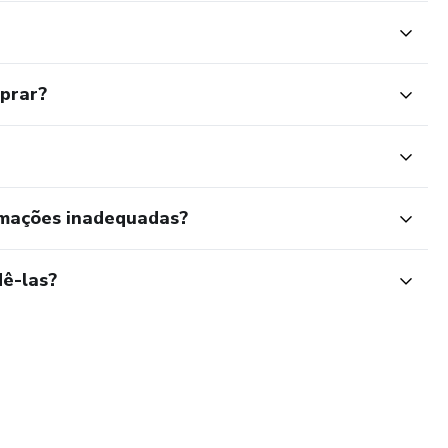
mprar?
rmações inadequadas?
ê-las?