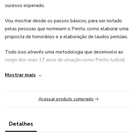
sucesso esperado.
Vou mostrar desde os passos básicos, para ser notado
pelas pessoas que nomeiam o Perito, como elaborar uma
proposta de honorários e a elaboração de laudos periciais.
Todo isso através uma metodologia que desenvolvi ao
longo dos mais 17 anos de atuação como Perito Judicial.
Mostrar mais
Serão apresentados exemplos reais de casos em que
atuei, desde a petição de aceite e elaboração de
honorários, respostas a quesitos, contestações e entrega
do laudo final.
Acessar produto comprado
Detalhes