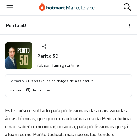
Ir
Ir
Ir
para
para
para
o
o
o
conteúdo
pagamento
rodapé
Perito 5D
principal
Perito 5D
robson fumagalli lima
Formato
:
Cursos Online e Serviços de Assinatura
Idioma
:
Português
Este curso é voltado para profissionais das mais variadas
áreas técnicas, que querem autuar na área da Perícia Judicial
e não saber como iniciar, ou ainda, para profissionais que já
atuam como Perito Judicial, mas não estão tendo o