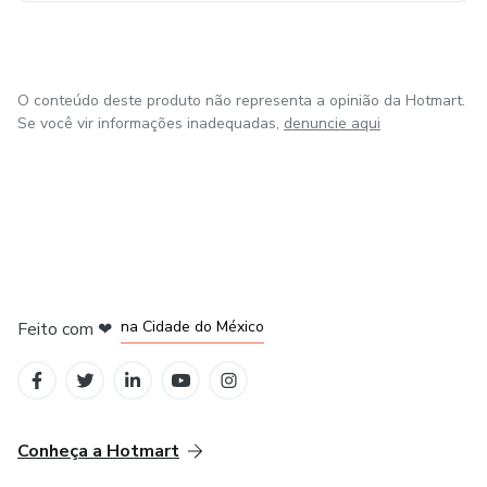
O conteúdo deste produto não representa a opinião da Hotmart.
Se você vir informações inadequadas,
denuncie aqui
em Bogotá
em Amsterdam
em Madrid
na Cidade do México
Feito com
❤
em Belo Horizonte
Conheça a Hotmart