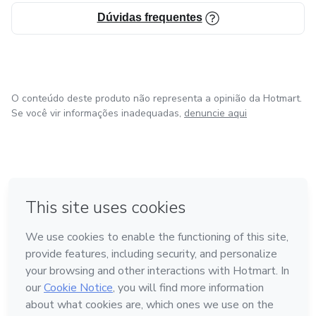
Dúvidas frequentes
O conteúdo deste produto não representa a opinião da Hotmart.
Se você vir informações inadequadas,
denuncie aqui
em Bogotá
em Amsterdam
em Madrid
na Cidade do México
Feito com
❤
em Belo Horizonte