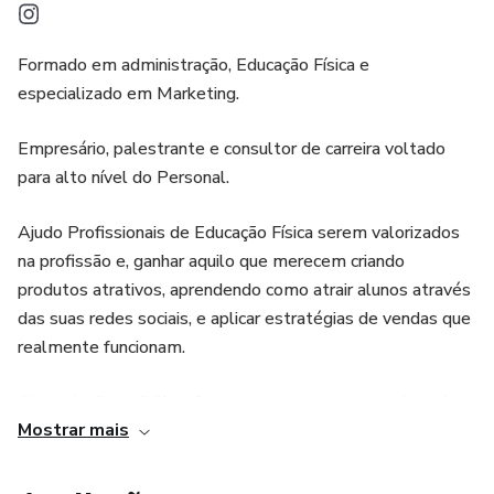
Formado em administração, Educação Física e
especializado em Marketing.
Empresário, palestrante e consultor de carreira voltado
para alto nível do Personal.
Ajudo Profissionais de Educação Física serem valorizados
na profissão e, ganhar aquilo que merecem criando
produtos atrativos, aprendendo como atrair alunos através
das suas redes sociais, e aplicar estratégias de vendas que
realmente funcionam.
Alem de disponibilizar ferramentas para entrega de treinos
Mostrar mais
como Planilha, Vídeos Animados e o App para Consultoria
Online PERSONAL ONLINE.