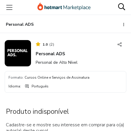
Ir
Ir
Ir
para
para
para
o
o
o
conteúdo
pagamento
rodapé
Personal ADS
principal
1.0
(
2
)
Personal ADS
Personal de Alto Nível
Formato
:
Cursos Online e Serviços de Assinatura
Idioma
:
Português
Produto indisponível
Cadastre-se e mostre seu interesse em comprar para o(a)
autor(a) deste curso!