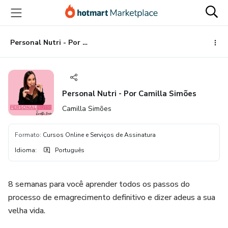
Ir
Ir
Ir
para
para
para
o
o
o
conteúdo
pagamento
rodapé
Personal Nutri - Por Camilla Simões
principal
Personal Nutri - Por Camilla Simões
Camilla Simões
Formato
:
Cursos Online e Serviços de Assinatura
Idioma
:
Português
8 semanas para você aprender todos os passos do
processo de emagrecimento definitivo e dizer adeus a sua
velha vida.