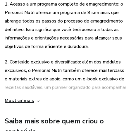
1. Acesso a um programa completo de emagrecimento: o
Personal Nutri oferece um programa de 8 semanas que
abrange todos os passos do processo de emagrecimento
definitivo. Isso significa que você terá acesso a todas as
informações e orientações necessárias para alcançar seus
objetivos de forma eficiente e duradoura.
2. Conteúdo exclusivo e diversificado: além dos módulos
exclusivos, o Personal Nutri também oferece masterclass
e materiais extras de apoio, como um e-book exclusivo de
receitas saudáveis, um planner organizado para acompanhar
seu processo evolutivo, uma planilha de compras e uma
Mostrar mais
organização de rotina alimentar. Isso garante que você
tenha acesso a uma variedade de recursos que irão te
Saiba mais sobre quem criou o
auxiliar em sua jornada de emagrecimento.