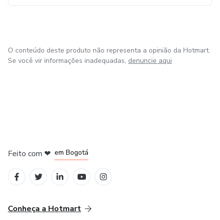
investindo em uma mudança de estilo de vida que irá te
beneficiar a longo prazo.
O conteúdo deste produto não representa a opinião da Hotmart.
Se você vir informações inadequadas,
denuncie aqui
em Amsterdam
em Madrid
em Bogotá
Feito com
❤
em Belo Horizonte
na Cidade do México
Conheça a Hotmart