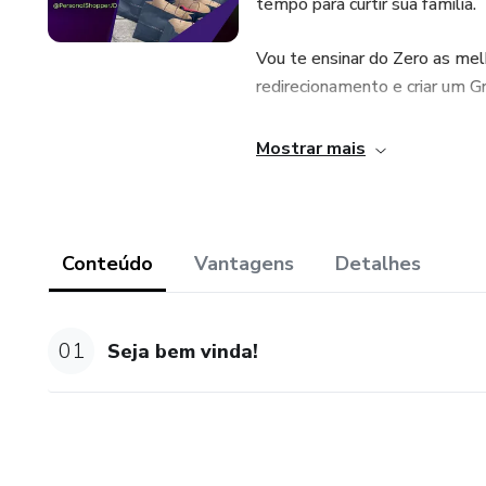
tempo para curtir sua família.
Vou te ensinar do Zero as mel
redirecionamento e criar um 
Te mostro estratégias para gan
Mostrar mais
melhor transportadora para os
Além de todo esse conteúdo, e
o wattsApp Business a seu fa
Conteúdo
Vantagens
Detalhes
Teremos um grupo para trocar
melhores resultados serão ins
01
Seja bem vinda!
EUA.