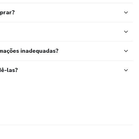
mprar?
rmações inadequadas?
ê-las?