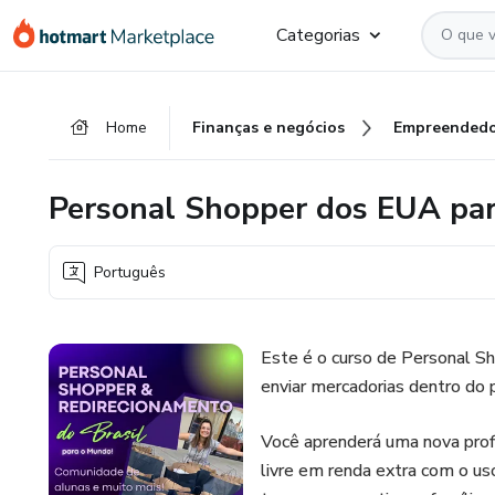
Ir
Ir
Ir
Categorias
para
para
para
o
o
o
conteúdo
pagamento
rodapé
Home
Finanças e negócios
Empreendedo
principal
Personal Shopper dos EUA par
Português
Este é o curso de Personal Sh
enviar mercadorias dentro do 
Você aprenderá uma nova prof
livre em renda extra com o us