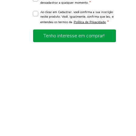
*
descadastrar a qualquer momento.
Ao clicar em Cadastrar, você confirma a sua inscrição
neste produto. Você, igualmente, confirma que leu, e
*
entendeu os termos da
Política de Privacidade
Tenho interesse em comprar!