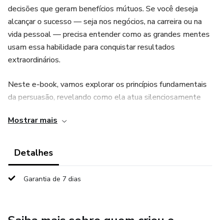
decisões que geram benefícios mútuos. Se você deseja
alcançar o sucesso — seja nos negócios, na carreira ou na
vida pessoal — precisa entender como as grandes mentes
usam essa habilidade para conquistar resultados
extraordinários.
Neste e-book, vamos explorar os princípios fundamentais
da persuasão, revelando como ela atua silenciosamente
nas interações diárias e como você pode usá-la com ética e
Mostrar mais
inteligência. Descobrirá técnicas simples, mas poderosas,
que transformam palavras em pontes, argumentos em
convites e ideias em movimentos.
Detalhes
O sucesso não acontece por acaso. Ele é construído por
Garantia de 7 dias
quem sabe conectar, inspirar e gerar confiança. Persuasão é
a chave para abrir portas, criar oportunidades e fortalecer
relacionamentos duradouros. Prepare-se para uma jornada