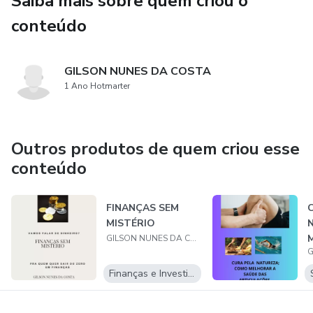
Saiba mais sobre quem criou o
que vai mudar a forma como você comunica, negocia e
conteúdo
influencia.
Este é o seu ponto de partida para atingir novos
GILSON NUNES DA COSTA
patamares. Está pronto para dominar a arte que impulsiona
1 Ano Hotmarter
líderes, empreendedores e vencedores? Então, vamos
começar!
Outros produtos de quem criou esse
conteúdo
FINANÇAS SEM
MISTÉRIO
GILSON NUNES DA COSTA
Finanças e Investimentos