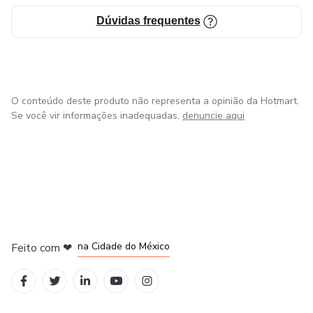
Dúvidas frequentes
O conteúdo deste produto não representa a opinião da Hotmart.
Se você vir informações inadequadas,
denuncie aqui
em Bogotá
em Amsterdam
em Madrid
na Cidade do México
Feito com
❤
em Belo Horizonte