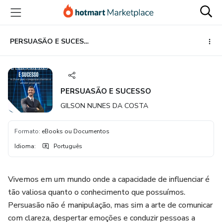
Ir
Ir
Ir
para
para
para
o
o
o
conteúdo
pagamento
rodapé
PERSUASÃO E SUCESSO
principal
PERSUASÃO E SUCESSO
GILSON NUNES DA COSTA
Formato
:
eBooks ou Documentos
Idioma
:
Português
Vivemos em um mundo onde a capacidade de influenciar é
tão valiosa quanto o conhecimento que possuímos.
Persuasão não é manipulação, mas sim a arte de comunicar
com clareza, despertar emoções e conduzir pessoas a