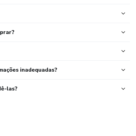
mprar?
rmações inadequadas?
ê-las?