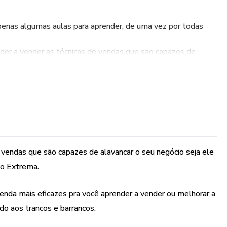
apenas algumas aulas para aprender, de uma vez por todas
der a vender as técnicas de vendas que são capazes de
le físico ou digital você precisa conhecer o método
e detalhe as técnicas de venda mais eficazes pra você
 a suas técnicas de venda e sair dessa vida mediana,
ncos.
 vendas que são capazes de alavancar o seu negócio seja ele
variar de pessoa a pessoa, ou seja, te entregamos a
ão Extrema.
car em prática.
nda mais eficazes pra você aprender a vender ou melhorar a
do aos trancos e barrancos.