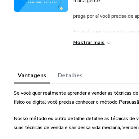
muita gente
prega por aí você precisa de 
Se você quer realmente apren
alavancar o seu negócio seja e
Mostrar mais
Persuasão Extrema.
Nosso método eu outro detalh
aprender a vender ou melhorar
Vantagens
Detalhes
Vendendo aos trancos e barra
Se você quer realmente aprender a vender as técnicas de
Atenção: os resultados podem 
físico ou digital você precisa conhecer o método Persuas
ferramenta e você precisa colo
Nosso método eu outro detalhe detalhe as técnicas de ve
suas técnicas de venda e sair dessa vida mediana, Venden