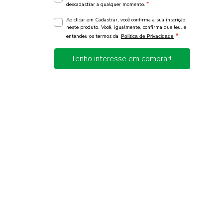
*
descadastrar a qualquer momento.
Ao clicar em Cadastrar, você confirma a sua inscrição
neste produto. Você, igualmente, confirma que leu, e
*
entendeu os termos da
Política de Privacidade
Tenho interesse em comprar!