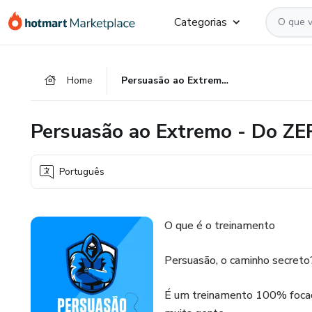
Ir
Ir
Ir
Categorias
para
para
para
o
o
o
conteúdo
pagamento
rodapé
Home
Persuasão ao Extremo - Do ZERO aos 10 mil por mês
principal
Persuasão ao Extremo - Do ZE
Português
O que é o treinamento
Persuasão, o caminho secreto
É um treinamento 100% focado