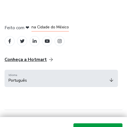
em Bogotá
em Amsterdam
em Madrid
na Cidade do México
Feito com
❤
em Belo Horizonte
Conheça a Hotmart
Idioma
Português
Central de ajuda
Termos
Privacidade
Cookies