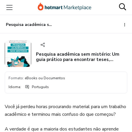
Ir
Ir
Ir
para
para
para
o
o
o
conteúdo
pagamento
rodapé
Pesquisa acadêmica sem mistério: Um guia prático para encontrar teses, dissertações e artigos acadêmicos.
principal
Pesquisa acadêmica sem mistério: Um
guia prático para encontrar teses,
dissertações e artigos acadêmicos.
Formato
:
eBooks ou Documentos
Idioma
:
Português
Você já perdeu horas procurando material para um trabalho
acadêmico e terminou mais confuso do que começou?
A verdade é que a maioria dos estudantes não aprende