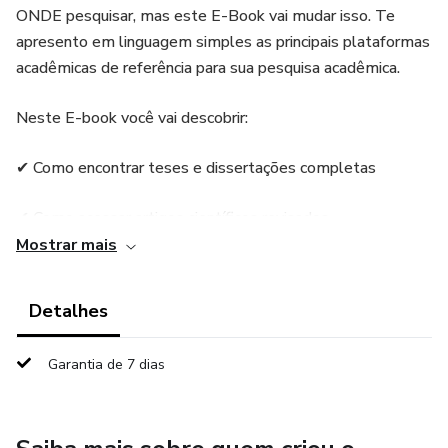
ONDE pesquisar, mas este E-Book vai mudar isso. Te
apresento em linguagem simples as principais plataformas
acadêmicas de referência para sua pesquisa acadêmica.
Neste E-book você vai descobrir:
✔ Como encontrar teses e dissertações completas
✔ Como acessar artigos científicos revisados
Mostrar mais
✔ Como economizar horas na produção do seu TCC
Detalhes
✔ Como evitar fontes duvidosas.
Garantia de 7 dias