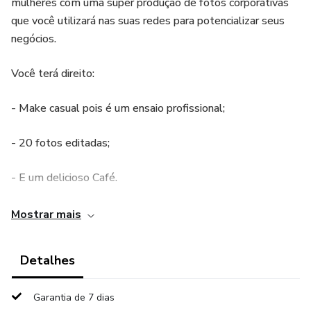
mulheres com uma super produção de fotos corporativas
que você utilizará nas suas redes para potencializar seus
negócios.
Você terá direito:
- Make casual pois é um ensaio profissional;
- 20 fotos editadas;
- E um delicioso Café.
Uma grande oportunidade para você!!
Mostrar mais
Detalhes
Garantia de 7 dias