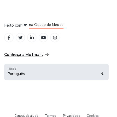
em Bogotá
em Amsterdam
em Madrid
na Cidade do México
Feito com
❤
em Belo Horizonte
Conheça a Hotmart
Idioma
Português
Central de ajuda
Termos
Privacidade
Cookies