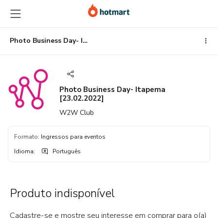
Ir
Ir
Ir
para
para
para
o
o
o
conteúdo
pagamento
rodapé
Photo Business Day- Itapema [23.02.2022]
principal
Photo Business Day- Itapema
[23.02.2022]
W2W Club
Formato
:
Ingressos para eventos
Idioma
:
Português
Produto indisponível
Cadastre-se e mostre seu interesse em comprar para o(a)