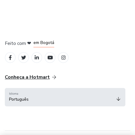
em Amsterdam
em Madrid
em Bogotá
Feito com
❤
em Belo Horizonte
na Cidade do México
Conheça a Hotmart
Idioma
Português