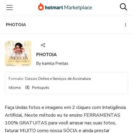
Ir
Ir
Ir
para
para
para
o
o
o
conteúdo
pagamento
rodapé
PHOTOIA
principal
PHOTOIA
By kamila Freitas
Formato
:
Cursos Online e Serviços de Assinatura
Idioma
:
Português
Faça lindas fotos e imagens em 2 cliques com Inteligência
Artificial. Neste método eu te ensino FERRAMENTAS
100% GRATUITAS para você arrasar nas suas fotos,
faturar MUITO como nossa SÓCIA e ainda prestar