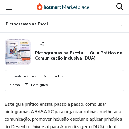
Ir
Ir
Ir
para
para
para
o
o
o
conteúdo
pagamento
rodapé
Pictogramas na Escola — Guia Prático de Comunicação Inclusiva (DUA)
principal
Pictogramas na Escola — Guia Prático de
Comunicação Inclusiva (DUA)
Formato
:
eBooks ou Documentos
Idioma
:
Português
Este guia prático ensina, passo a passo, como usar
pictogramas ARASAAC para organizar rotinas, melhorar a
comunicação, promover inclusão escolar e aplicar princípios
do Desenho Universal para Aprendizagem (DUA). Ideal