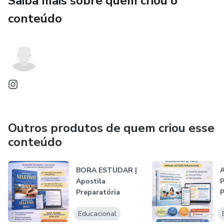
Saiba mais sobre quem criou o
conteúdo
Outros produtos de quem criou esse
conteúdo
BORA ESTUDAR |
A
Apostila
P
Preparatória
P
Completa para
A
Educacional
Educador...
—