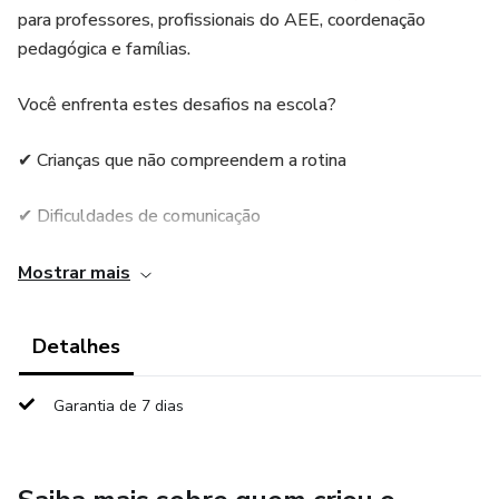
para professores, profissionais do AEE, coordenação
pedagógica e famílias.
Você enfrenta estes desafios na escola?
✔ Crianças que não compreendem a rotina
✔ Dificuldades de comunicação
✔ Estudantes com TEA, DI ou letramento inicial
Mostrar mais
✔ Falta de recursos visuais acessíveis
Detalhes
✔ Inclusão acontecendo só “no papel”
Garantia de 7 dias
👉 Este guia foi criado exatamente para isso.