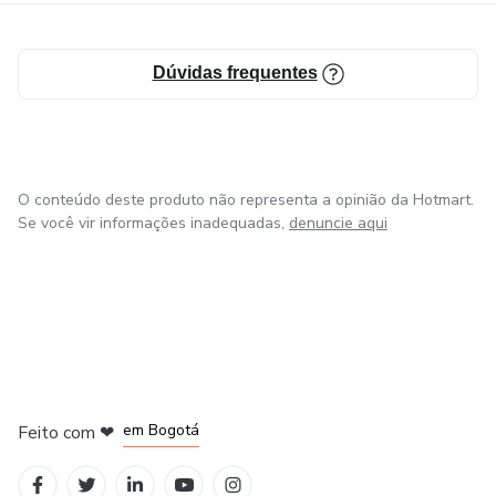
Dúvidas frequentes
O conteúdo deste produto não representa a opinião da Hotmart.
Se você vir informações inadequadas,
denuncie aqui
em Amsterdam
em Madrid
em Bogotá
Feito com
❤
em Belo Horizonte
na Cidade do México