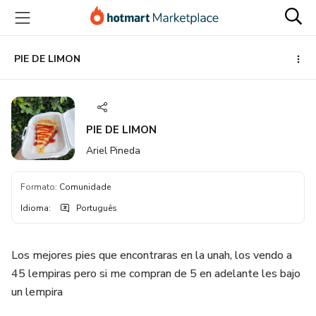
Ir
Ir
Ir
para
para
para
o
o
o
conteúdo
pagamento
rodapé
PIE DE LIMON
principal
PIE DE LIMON
Ariel Pineda
Formato
:
Comunidade
Idioma
:
Português
Los mejores pies que encontraras en la unah, los vendo a
45 lempiras pero si me compran de 5 en adelante les bajo
un lempira