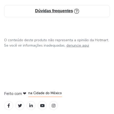
Dúvidas frequentes
O conteúdo deste produto não representa a opinião da Hotmart.
Se você vir informações inadequadas,
denuncie aqui
em Bogotá
em Amsterdam
em Madrid
na Cidade do México
Feito com
❤
em Belo Horizonte