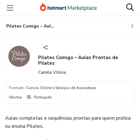
Ir
Ir
Ir
para
para
para
o
o
o
conteúdo
pagamento
rodapé
Pilates Comigo – Aulas Prontas de Pilates
principal
Pilates Comigo – Aulas Prontas de
Pilates
Camila Vitória
Formato
:
Cursos Online e Serviços de Assinatura
Idioma
:
Português
Aulas completas e sequências prontas para quem pratica
ou ensina Pilates.