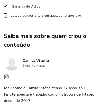
Este acesso é para você que:
Garantia de 7 dias
✔ pratica Pilates e quer aulas seguras e completas
Estude do seu jeito e em qualquer dispositivo
✔ é instrutora e precisa de sequências prontas
Saiba mais sobre quem criou o
✔ busca variedade sem perder qualidade
conteúdo
✔ valoriza consciência corporal e boa execução
Camila Vitória
Ao entrar no Pilates Comigo, você terá acesso a:
6 Ano Hotmarter
• Aulas completas de Pilates
• Sequências organizadas e bem estruturadas
Meu nome é Camila Vitória, tenho 27 anos, sou
Fisioterapeuta e trabalho como Instrutora de Pilates
• Exercícios explicados durante a execução
desde de 2017.