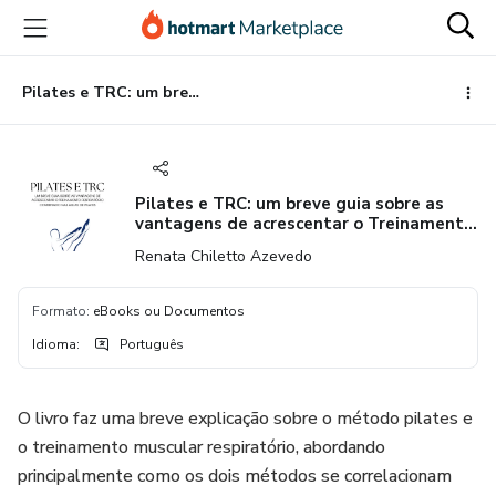
Ir
Ir
Ir
para
para
para
o
o
o
conteúdo
pagamento
rodapé
Pilates e TRC: um breve guia sobre as vantagens de acrescentar o Treinamento Respiratório Combinado nas aulas de Pilates
principal
Pilates e TRC: um breve guia sobre as
vantagens de acrescentar o Treinamento
Respiratório Combinado nas aulas de
Renata Chiletto Azevedo
Pilates
Formato
:
eBooks ou Documentos
Idioma
:
Português
O livro faz uma breve explicação sobre o método pilates e
o treinamento muscular respiratório, abordando
principalmente como os dois métodos se correlacionam