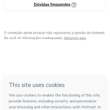
Dúvidas frequentes
O conteúdo deste produto não representa a opinião da Hotmart.
Se você vir informações inadequadas,
denuncie aqui
em Amsterdam
em Madrid
em Bogotá
Feito com
❤
em Belo Horizonte
na Cidade do México