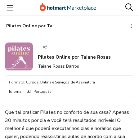
Ir
Ir
Ir
para
para
para
o
o
o
conteúdo
pagamento
rodapé
Pilates Online por Taiane Rosas
principal
Pilates Online por Taiane Rosas
Taiane Rosas Barros
Formato
:
Cursos Online e Serviços de Assinatura
Idioma
:
Português
Que tal praticar Pilates no conforto de sua casa? Apenas
30 minutos por dia e você terá resultados incríveis! O
melhor é que poderá executar nos dias e horários que
quiser, podendo reassistir as aulas de acordo com a sua