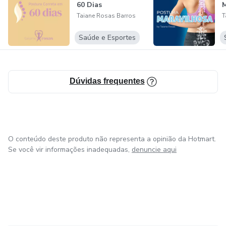
60 Dias
M
Se você está em busca de técnicas para gerar alívio para
Taiane Rosas Barros
T
dores musculares, tensões ou simplesmente deseja
experimentar técnicas exclusivas desenvolvidas por essa
Saúde e Esportes
referência na área e transforme sua qualidade de vida.
Dúvidas frequentes
O conteúdo deste produto não representa a opinião da Hotmart.
Se você vir informações inadequadas,
denuncie aqui