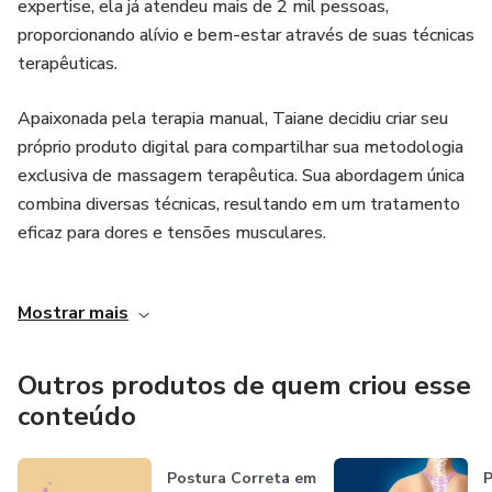
expertise, ela já atendeu mais de 2 mil pessoas,
proporcionando alívio e bem-estar através de suas técnicas
terapêuticas.
Apaixonada pela terapia manual, Taiane decidiu criar seu
próprio produto digital para compartilhar sua metodologia
exclusiva de massagem terapêutica. Sua abordagem única
combina diversas técnicas, resultando em um tratamento
eficaz para dores e tensões musculares.
Com a criação desse produto, Taiane busca levar seu
Mostrar mais
conhecimento e experiência para um público ainda maior,
permitindo que mais pessoas possam usufruir dos
benefícios da massagem terapêutica. Sua dedicação e
Outros produtos de quem criou esse
comprometimento em oferecer soluções eficientes para
conteúdo
seus pacientes são evidentes em cada detalhe de seu
produto digital.
Postura Correta em
P