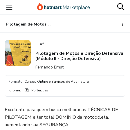
Ir
Ir
Ir
para
para
para
o
o
o
conteúdo
pagamento
rodapé
Pilotagem de Motos e Direção Defensiva (Módulo II - Direção Defensiva)
principal
Pilotagem de Motos e Direção Defensiva
(Módulo II - Direção Defensiva)
Fernando Ernst
Formato
:
Cursos Online e Serviços de Assinatura
Idioma
:
Português
Excelente para quem busca melhorar as TÉCNICAS DE
PILOTAGEM e ter total DOMÍNIO da motocicleta,
aumentando sua SEGURANÇA.