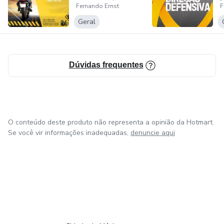
Fernando Ernst
F
- Comportam...
e
Atua no desenvolvimento de soluções, orientando a
Geral
população quanto à responsabilidade, ao respeito e
segurança no trânsito.
Dúvidas frequentes
O conteúdo deste produto não representa a opinião da Hotmart.
Se você vir informações inadequadas,
denuncie aqui
em Bogotá
em Amsterdam
em Madrid