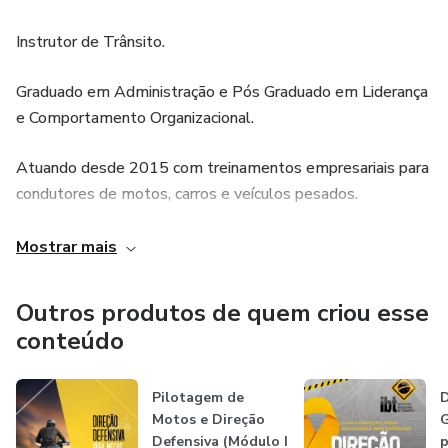
Instrutor de Trânsito.
Graduado em Administração e Pós Graduado em Liderança
e Comportamento Organizacional.
Atuando desde 2015 com treinamentos empresariais para
condutores de motos, carros e veículos pesados.
Motociclistas.
Mostrar mais
Palestrante de diversos assuntos relacionados a
Outros produtos de quem criou esse
Segurança, Direção Defensiva, Pilotagem, Condução
conteúdo
Segura.
O Instituto Brasileiro de Trânsito promove e desenvolve
Pilotagem de
D
Motos e Direção
G
ensino inovador e criativo.
Defensiva (Módulo I
p