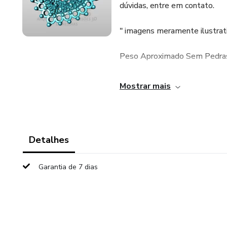
dúvidas, entre em contato.
" imagens meramente ilustrati
Peso Aproximado Sem Pedras:
Pedras: 22 1.25mm e 32 1m
Mostrar mais
As imagens do(s) módulo(s) q
com atenção.
Detalhes
Após aprovação do pagamento
download do(s) arquivo(s).
Garantia de 7 dias
ATENÇÃO, para receber os arq
arquivos são compactados com 
download.