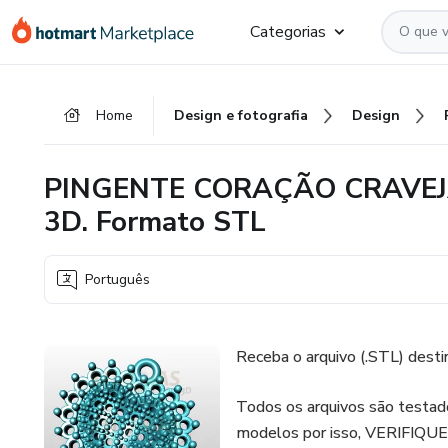
Ir
Ir
Ir
Categorias
para
para
para
o
o
o
conteúdo
pagamento
rodapé
Home
Design e fotografia
Design
principal
PINGENTE CORAÇÃO CRAVEJAD
3D. Formato STL
Português
Receba o arquivo (.STL) desti
Todos os arquivos são testado
modelos por isso, VERIFIQ