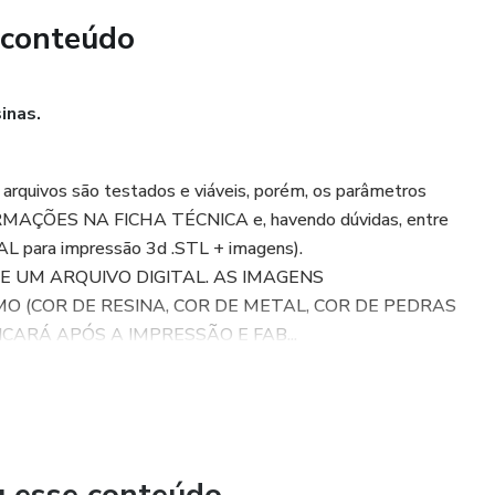
r: (arquivo DIGITAL PINGENTE CORAÇÃO CRAVEJADO para
 conteúdo
.
inas.
TE UM ARQUIVO DIGITAL. AS IMAGENS
AS JOIAS PRONTAS COMO (COR DE RESINA, COR DE
s arquivos são testados e viáveis, porém, os parâmetros
TC). SÃO SOMENTE PARA TER NOÇÃO DE COMO
ORMAÇÕES NA FICHA TÉCNICA e, havendo dúvidas, entre
O E FABRICAÇÃO.
AL para impressão 3d .STL + imagens).
E UM ARQUIVO DIGITAL. AS IMAGENS
RQUIVO .STL IMPRIMIR E FUNDIR CONFORME
 (COR DE RESINA, COR DE METAL, COR DE PEDRAS
CARÁ APÓS A IMPRESSÃO E FAB...