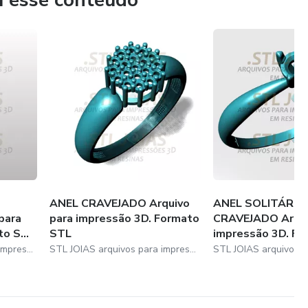
u esse conteúdo
ANEL CRAVEJADO Arquivo
ANEL SOLITÁRIO
para
para impressão 3D. Formato
CRAVEJADO Arqui
o S...
STL
impressão 3D. For
STL JOIAS arquivos para impressao em resinas.
STL JOIAS arquivos para impressao em resinas.