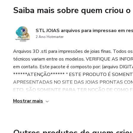
Este pacote é composto po
Saiba mais sobre quem criou o
impressão 3d .STL + imagens)
******ATENÇÃO******
STL JOIAS arquivos para impressao em res
2 Ano Hotmarter
" ESTE PRODUTO É SOMEN
APRESENTADAS NO SITE D
Arquivos 3D .stl para impressões de joias finas. Todos o
METAL, COR DE PEDRAS E
técnicos variam entre os modelos. VERIFIQUE AS INF
FICARÁ APÓS A IMPRESSÃ
em contato. Este pacote é composto por: (arquivo DIGIT
******ATENÇÃO****** " ESTE PRODUTO É SOMENT
CABE AO COMPRADOR DO A
APRESENTADAS NO SITE DAS JOIAS PRONTAS COMO
DESEJADO."
ETC). SÃO SOMENTE PARA TER NOÇÃO DE COMO FI
Mostrar mais