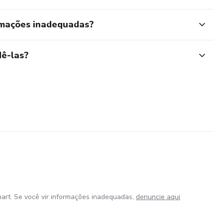
rmações inadequadas?
ê-las?
art. Se você vir informações inadequadas,
denuncie aqui