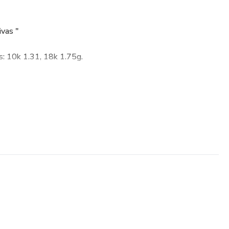
vas "
 10k 1.31, 18k 1.75g.
m.
ue compõe a peça estão todas nesta página por favor, olhe
, você receberá autorização IMEDIATA para fazer o
uivos, (arquivos para impressão 3d .STL + imagens) os
o programa WINZIP, ele é gratuito e fácil de fazer o