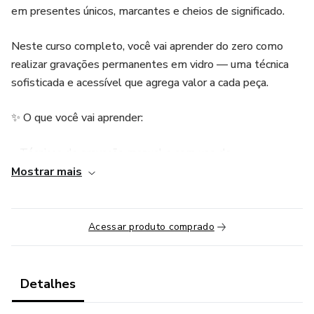
em presentes únicos, marcantes e cheios de significado.
Neste curso completo, você vai aprender do zero como
realizar gravações permanentes em vidro — uma técnica
sofisticada e acessível que agrega valor a cada peça.
✨ O que você vai aprender:
• Técnicas de gravação manual e com uso de
equipamentos simples
Mostrar mais
• Materiais ideais e onde encontrar
Acessar produto comprado
• Inspirações para ocasiões especiais: casamentos,
aniversários, brindes corporativos e muito mais
Detalhes
• Dicas de personalização e frases impactantes