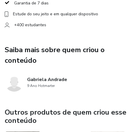
Garantia de 7 dias
• Acabamentos e apresentação para encantar o cliente
Estude do seu jeito e em qualquer dispositivo
🖋️ Seja para vender, presentear ou tornar sua marca ainda
+400 estudantes
mais exclusiva, este curso é perfeito para quem quer criar
peças que impressionam — com beleza, delicadeza e
identidade.
Saiba mais sobre quem criou o
conteúdo
Gabriela Andrade
9 Ano Hotmarter
Outros produtos de quem criou esse
conteúdo