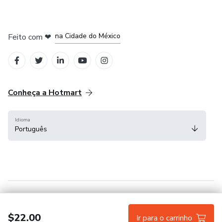
em Bogotá
em Amsterdam
em Madrid
na Cidade do México
Feito com
❤
em Belo Horizonte
Conheça a Hotmart
Idioma
Português
Central de ajuda
Termos
Privacidade
Cookies
$22.00
Ir para o carrinho