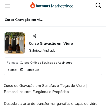
Ir
Ir
Ir
para
para
para
o
o
o
conteúdo
pagamento
rodapé
Curso Gravação em Vidro
principal
Curso Gravação em Vidro
Gabriela Andrade
Formato
:
Cursos Online e Serviços de Assinatura
Idioma
:
Português
Curso de Gravação em Garrafas e Taças de Vidro |
Personalize com Elegância e Propósito
Descubra a arte de transformar garrafas e taças de vidro