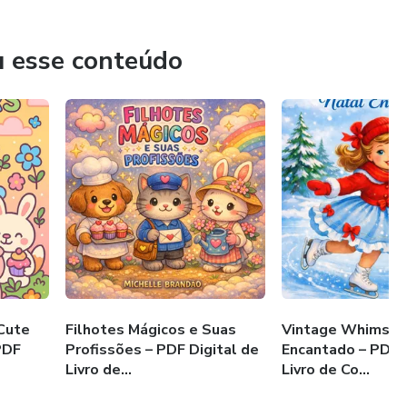
u esse conteúdo
Cute
Filhotes Mágicos e Suas
Vintage Whimsy: 
PDF
Profissões – PDF Digital de
Encantado – PDF D
Livro de...
Livro de Co...