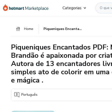
Ir
Ir
Ir
Categorias
para
para
para
o
o
o
conteúdo
pagamento
rodapé
Home
Piqueniques Encantados PDF: Michelle Magali de Oliveira Brandão é apaixonada por criatividade, cores e imaginação! Autora de 13 encantadores livros de colorir, ela transforma o simples ato de colorir em uma experiência divertida, relaxante e mágica .
principal
Piqueniques Encantados PDF: M
Brandão é apaixonada por criat
Autora de 13 encantadores livr
simples ato de colorir em uma 
e mágica .
Português