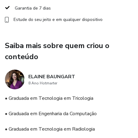
Garantia de 7 dias
PIROU - Exames do Crânio
Estude do seu jeito e em qualquer dispositivo
PIROU - Exames do Tórax e Abdome
PIROU - Exames da Coluna Vertebral
Saiba mais sobre quem criou o
conteúdo
PIROU - Exames dos Membros Superiores
PIROU - Exames dos Membros Inferiores
ELAINE BAUNGART
8 Ano Hotmarter
PIROU - Exames em Emergência e Trauma
• Graduada em Tecnologia em Tricologia
PIROU GERAL oferece a você a chance de BAIXAR um
material incrivelmente rico em conhecimento no formato
• Graduada em Engenharia da Computação
PPTX. Ideal para Professores, Estudantes e Profissionais
que desejam se aperfeiçoar na radiologia. Aproveite a
• Graduada em Tecnologia em Radiologia
Oportunidade de transformar seu conhecimento com este