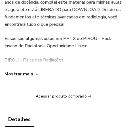
anos de docência, compilei este material para minhas aulas,
e agora ele está LIBERADO para DOWNLOAD. Desde os
fundamentos até técnicas avançadas em radiologia, você
encontrará tudo o que precisa!
Essas são algumas aulas em PPTX do PIROU - Pack
Insano de Radiologia Oportunidade Única:
PIROU - Física das Radiações
Mostrar mais
PIROU - Mamografia, Tomossíntese e Ressonância
Magnética das Mamas:
PIROU - Densitometria Óssea
Acessar produto comprado
PIROU - Tomografia Computadorizada
Detalhes
PIROU - Ressonância Magnética