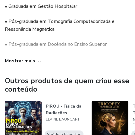
• Graduada em Gestão Hospitalar
pack exclusivo de conteúdo!
• Pós-graduada em Tomografia Computadorizada e
Ressonância Magnética
• Pós-graduada em Docência no Ensino Superior
• Professora nas áreas de:
Mostrar mais
* Ressonância Magnética
Outros produtos de quem criou esse
conteúdo
* Tomografia Computadorizada
* Mamografia
PIROU - Física da
Radiações
T
* Densitometria Óssea
ELAINE BAUNGART
E
* Exames Radiológicos Convencionais
Saúde e Esportes