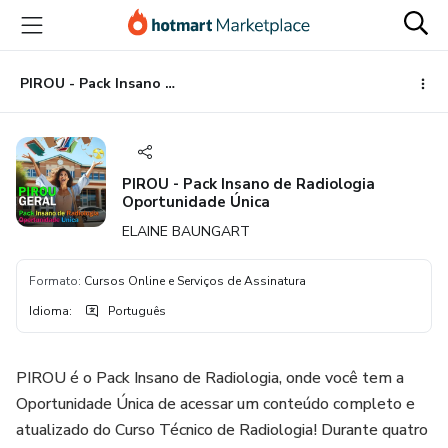
Ir
Ir
Ir
para
para
para
o
o
o
conteúdo
pagamento
rodapé
PIROU - Pack Insano de Radiologia Oportunidade Única
principal
PIROU - Pack Insano de Radiologia
Oportunidade Única
ELAINE BAUNGART
Formato
:
Cursos Online e Serviços de Assinatura
Idioma
:
Português
PIROU é o Pack Insano de Radiologia, onde você tem a
Oportunidade Única de acessar um conteúdo completo e
atualizado do Curso Técnico de Radiologia! Durante quatro