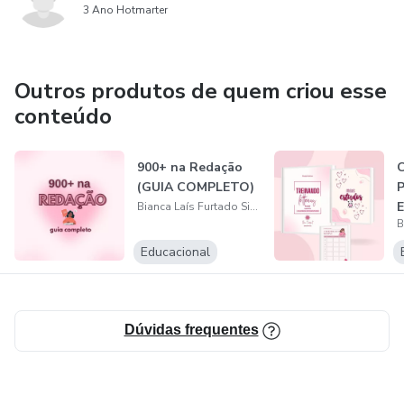
3 Ano Hotmarter
Outros produtos de quem criou esse
conteúdo
900+ na Redação
(GUIA COMPLETO)
Bianca Laís Furtado Silva
Educacional
M
Dúvidas frequentes