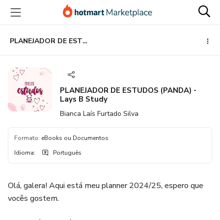
Ir
Ir
Ir
para
para
para
o
o
o
conteúdo
pagamento
rodapé
PLANEJADOR DE ESTUDOS (PANDA) - Lays B Study
principal
PLANEJADOR DE ESTUDOS (PANDA) -
Lays B Study
Bianca Laís Furtado Silva
Formato
:
eBooks ou Documentos
Idioma
:
Português
Olá, galera! Aqui está meu planner 2024/25, espero que
vocês gostem.