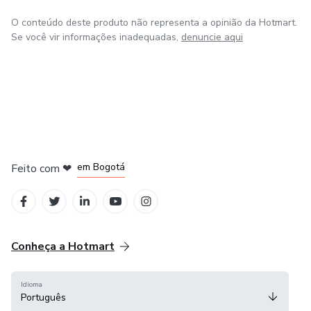
O conteúdo deste produto não representa a opinião da Hotmart.
Se você vir informações inadequadas,
denuncie aqui
em Amsterdam
em Madrid
em Bogotá
Feito com
❤
em Belo Horizonte
na Cidade do México
Conheça a Hotmart
Idioma
Português