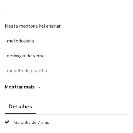
.
Nesta mentoria irei ensinar:
-metodologia
-definição de verba
-modelo de planilha
-definição e acompanhamento de metas.
Mostrar mais
.
Detalhes
Indicado para:
Garantia de 7 dias
Empreendedores