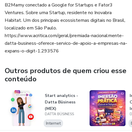
B2Mamy conectado a Google for Startups e Fator3
Ventures. Sobre uma Startup, residente no Inovabra
Habitat. Um dos principais ecossistemas digitais no Brasil,
localizado em São Paulo.
https://www.acritica.com/geral/premiada-nacionalmente-
datta-business-oferece-servico-de-apoio-a-empresas-na-
expans-o-digit-1.293576
Outros produtos de quem criou esse
conteúdo
Start analytics -
I
Datta Büsiness
(MEX)
I
DATTA BÜSINESS
D
s
Internet