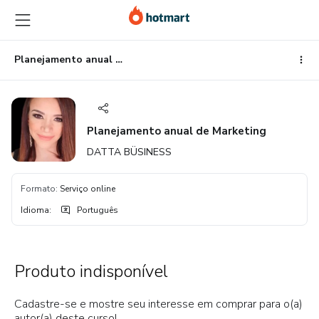
Ir
Ir
Ir
para
para
para
o
o
o
conteúdo
pagamento
rodapé
Planejamento anual de Marketing
principal
Planejamento anual de Marketing
DATTA BÜSINESS
Formato
:
Serviço online
Idioma
:
Português
Produto indisponível
Cadastre-se e mostre seu interesse em comprar para o(a)
autor(a) deste curso!