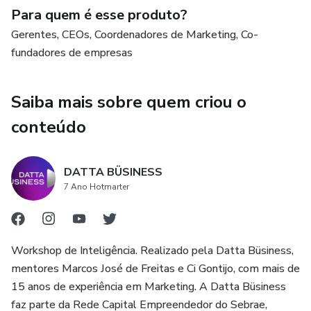
Para quem é esse produto?
Gerentes de Marketing de empresas de pequeno e médio
Gerentes, CEOs, Coordenadores de Marketing, Co-
porte
fundadores de empresas
Coordenadores que querem desenvolver habilidades de
gerentes
Saiba mais sobre quem criou o
conteúdo
CEOs e Co-fundadores de Startups
DATTA BÜSINESS
7 Ano Hotmarter
Workshop de Inteligência. Realizado pela Datta Büsiness,
mentores Marcos José de Freitas e Ci Gontijo, com mais de
15 anos de experiência em Marketing. A Datta Büsiness
faz parte da Rede Capital Empreendedor do Sebrae,