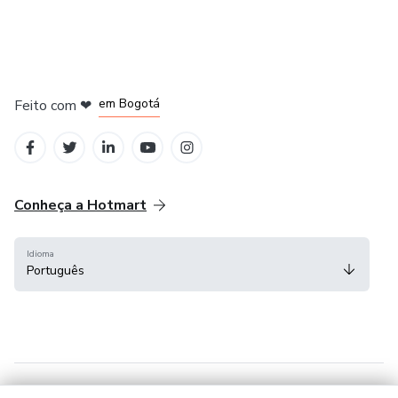
em Amsterdam
em Madrid
em Bogotá
Feito com
❤
em Belo Horizonte
na Cidade do México
Conheça a Hotmart
Idioma
Português