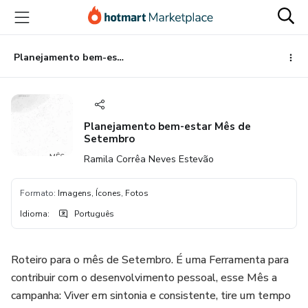
Ir
Ir
Ir
para
para
para
o
o
o
conteúdo
pagamento
rodapé
Planejamento bem-estar Mês de Setembro
principal
Planejamento bem-estar Mês de
Setembro
Ramila Corrêa Neves Estevão
Formato
:
Imagens, Ícones, Fotos
Idioma
:
Português
Roteiro para o mês de Setembro. É uma Ferramenta para
contribuir com o desenvolvimento pessoal, esse Mês a
campanha: Viver em sintonia e consistente, tire um tempo