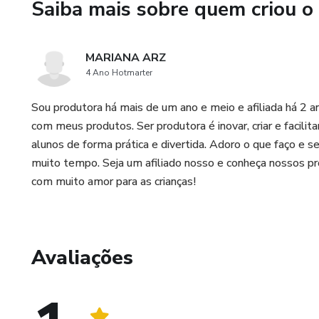
Saiba mais sobre quem criou o
Tenha acesso imediato aos pla
pequenas e crianças pequenas
MARIANA ARZ
busca eficiência e qualidade no
4 Ano Hotmarter
📚 Simplifique sua rotina e t
Sou produtora há mais de um ano e meio e afiliada há 2 ano
com meus produtos. Ser produtora é inovar, criar e facilita
alunos de forma prática e divertida. Adoro o que faço e s
muito tempo. Seja um afiliado nosso e conheça nossos prod
com muito amor para as crianças!
Avaliações