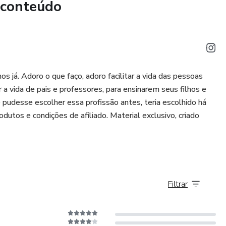
 conteúdo
nejamentos para educação infantil: bebês, crianças bem
. Tudo atualizado e pensado especialmente para você que
 ensino.
enha mais tempo para o que realmente importa: ensinar!
s já. Adoro o que faço, adoro facilitar a vida das pessoas
r a vida de pais e professores, para ensinarem seus filhos e
e pudesse escolher essa profissão antes, teria escolhido há
utos e condições de afiliado. Material exclusivo, criado
Filtrar