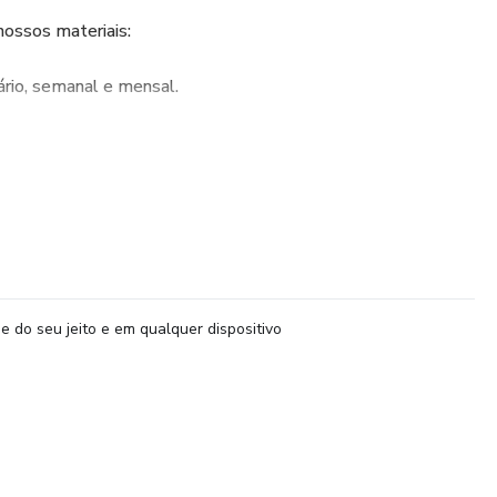
nossos materiais:
rio, semanal e mensal.
 e planos prontos para diversas ocasiões.
 guia prático para facilitar sua organização.
s BNCC: para tornar suas aulas ainda mais ricas.
: como Semana do Meio Ambiente, Festa Junina, Carnaval e
e do seu jeito e em qualquer dispositivo
ulas: dicas e estratégias para um início de ano letivo
o exclusivo e inédito!