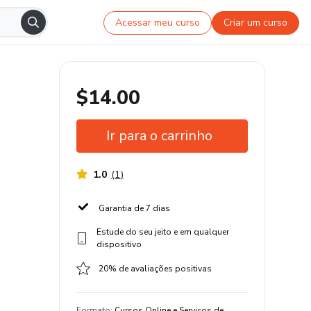
Acessar meu curso
Criar um curso
$14.00
Ir para o carrinho
1.0
(
1
)
Garantia de 7 dias
Estude do seu jeito e em qualquer
dispositivo
20% de avaliações positivas
Formato
:
Cursos Online e Serviços de