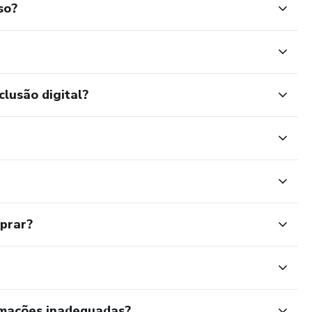
so?
clusão digital?
mprar?
rmações inadequadas?