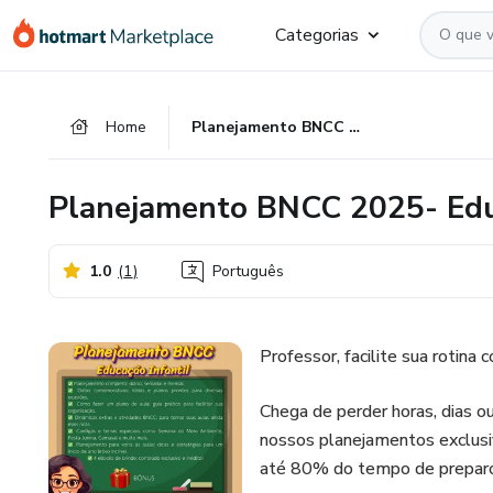
Ir
Ir
Ir
Categorias
para
para
para
o
o
o
conteúdo
pagamento
rodapé
Home
Planejamento BNCC 2025- Educação Infantil
principal
Planejamento BNCC 2025- Educ
1.0
(
1
)
Português
Professor, facilite sua rotin
Chega de perder horas, dias 
nossos planejamentos exclusi
até 80% do tempo de preparo 