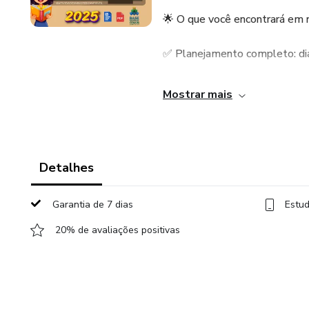
🌟 O que você encontrará em 
✅ Planejamento completo: diá
✅ Datas comemorativas: ideias
Mostrar mais
✅ Como fazer um plano de aula:
✅ Dinâmicas extras e atividade
Detalhes
✅ Cantigas e temas especiais
Garantia de 7 dias
Estud
muito mais.
20% de avaliações positivas
✅ Planejamento para volta às a
incrível.
✅ 4 eBooks de brinde: conteúd