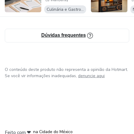
Lu Wanderley
L
A
de trabalho.
Culinária e Gastronomia
Minha recompensa, é ver o Nutricionista que estava
estagnado e desmotivado, conquistar autonomia e acelerar
Dúvidas frequentes
sua carreira na área de UAN.
O conteúdo deste produto não representa a opinião da Hotmart.
Se você vir informações inadequadas,
denuncie aqui
em Bogotá
em Amsterdam
em Madrid
na Cidade do México
Feito com
❤