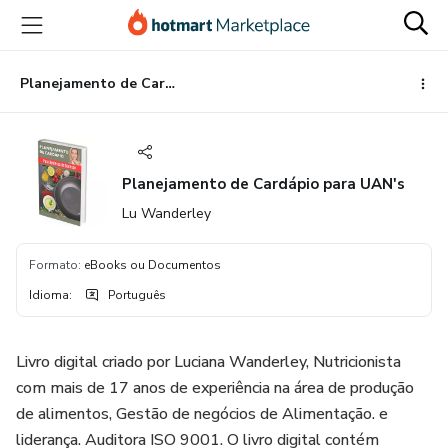
Ir
Ir
Ir
para
para
para
o
o
o
conteúdo
pagamento
rodapé
Planejamento de Cardápio para UAN's
principal
Planejamento de Cardápio para UAN's
Lu Wanderley
Formato
:
eBooks ou Documentos
Idioma
:
Português
Livro digital criado por Luciana Wanderley, Nutricionista
com mais de 17 anos de experiência na área de produção
de alimentos, Gestão de negócios de Alimentação. e
liderança. Auditora ISO 9001. O livro digital contém