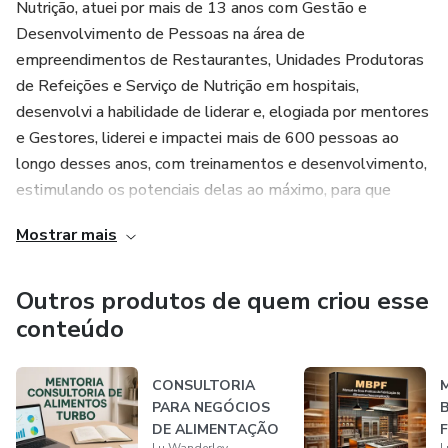
Nutrição, atuei por mais de 13 anos com Gestão e
Desenvolvimento de Pessoas na área de
empreendimentos de Restaurantes, Unidades Produtoras
de Refeições e Serviço de Nutrição em hospitais,
desenvolvi a habilidade de liderar e, elogiada por mentores
e Gestores, liderei e impactei mais de 600 pessoas ao
longo desses anos, com treinamentos e desenvolvimento,
estimulando os potenciais delas ao máximo, para que
pudessem conquistar a sua melhor versão dentro e fora do
Mostrar mais
negócio.
Nos últimos anos fiz a Gestão da produção de mais de
Outros produtos de quem criou esse
250.000 refeições por mês, foram mais de 3.000.000,00
conteúdo
de refeições por ano.
CONSULTORIA
M
Hoje meu propósito de vida é ajudar Nutricionistas e
PARA NEGÓCIOS
B
consultores da área de produção de alimentos a
DE ALIMENTAÇÃO
F
desenvolverem liderança e a se posicionarem no mercado