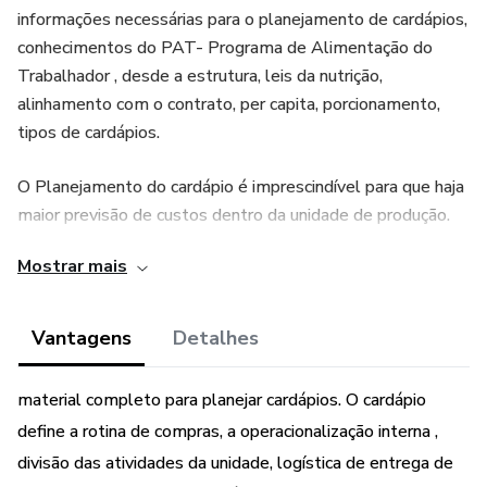
informações necessárias para o planejamento de cardápios,
conhecimentos do PAT- Programa de Alimentação do
Trabalhador , desde a estrutura, leis da nutrição,
alinhamento com o contrato, per capita, porcionamento,
tipos de cardápios.
O Planejamento do cardápio é imprescindível para que haja
maior previsão de custos dentro da unidade de produção.
Mostrar mais
Com esse livro digital você tem um material completo
para planejar cardápios. O cardápio define a rotina de
compras, a operacionalização interna , divisão das
Vantagens
Detalhes
atividades da unidade, logística de entrega de insumos,
planejamento do número de colaboradores, escala de
material completo para planejar cardápios. O cardápio
trabalho e até mesmo a área da Unidade de produção.
define a rotina de compras, a operacionalização interna ,
divisão das atividades da unidade, logística de entrega de