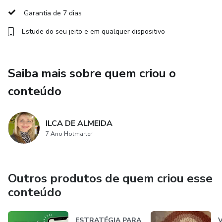
que realmente funcione, esse aulão é para você.
Garantia de 7 dias
Estude do seu jeito e em qualquer dispositivo
Saiba mais sobre quem criou o
conteúdo
ILCA DE ALMEIDA
7 Ano Hotmarter
Outros produtos de quem criou esse
conteúdo
ESTRATÉGIA PARA