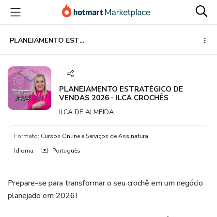
Ir
Ir
Ir
para
para
para
o
o
o
conteúdo
pagamento
rodapé
PLANEJAMENTO ESTRATÉGICO DE VENDAS 2026 - ILCA CROCHÊS
principal
PLANEJAMENTO ESTRATÉGICO DE
VENDAS 2026 - ILCA CROCHÊS
ILCA DE ALMEIDA
Formato
:
Cursos Online e Serviços de Assinatura
Idioma
:
Português
Prepare-se para transformar o seu crochê em um negócio
planejado em 2026!