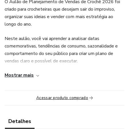
O Aulão de Planejamento de Vendas de Crochê 2026 foi
criado para crocheteiras que desejam sair do improviso,
organizar suas ideias e vender com mais estratégia ao
longo do ano.
Neste aulão, você vai aprender a analisar datas
comemorativas, tendências de consumo, sazonalidade e
comportamento do seu público para criar um plano de
vendas claro e possível de executar.
Mostrar mais
Você também aprenderá a montar um calendário anual de
vendas, organizar sua produção com antecedência e criar
coleções estratégicas para cada período do ano. Tudo isso
com uma linguagem simples, prática e totalmente voltada
Acessar produto comprado
para a realidade de quem trabalha com crochê, seja por
encomenda ou pronta entrega.
Detalhes
Se você quer começar 2026 com clareza, foco e um plano