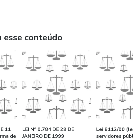
u esse conteúdo
E 11
LEI Nº 9.784 DE 29 DE
Lei 8112/90 (lei 
rma de
JANEIRO DE 1999
servidores público