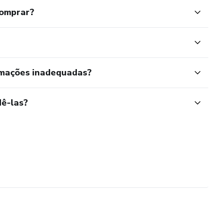
comprar?
rmações inadequadas?
ê-las?