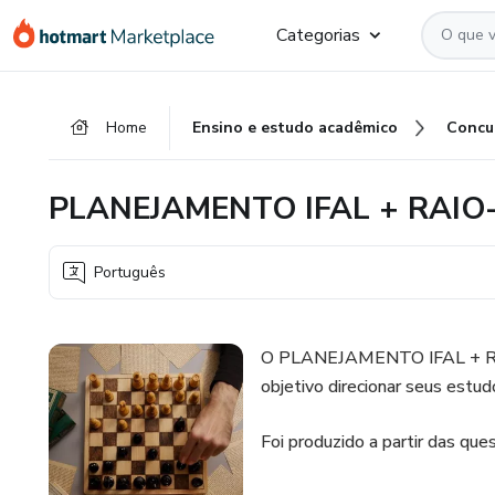
Ir
Ir
Ir
Categorias
para
para
para
o
o
o
conteúdo
pagamento
rodapé
Home
Ensino e estudo acadêmico
Concu
principal
PLANEJAMENTO IFAL + RAIO
Português
O PLANEJAMENTO IFAL + RA
objetivo direcionar seus estu
Foi produzido a partir das qu