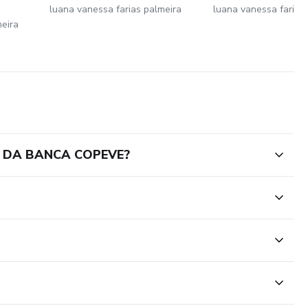
luana vanessa farias palmeira
luana vanessa farias
meira
X DA BANCA COPEVE?