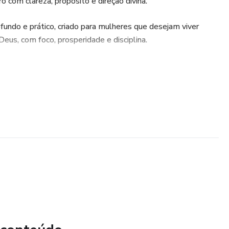
ro com clareza, propósito e direção divina.
ndo e prático, criado para mulheres que desejam viver
eus, com foco, prosperidade e disciplina.
 áreas da vida
 Abundância
, declarações diárias
anual, propósito e identidade em Deus
anner estratégico em um só lugar!
a mulher forte, sábia e abundante que Deus te chamou para