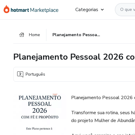
Ir
Ir
Ir
Categorias
para
para
para
o
o
o
conteúdo
pagamento
rodapé
Home
Planejamento Pessoal 2026 com Fé e Propósito
principal
Planejamento Pessoal 2026 co
Português
Planejamento Pessoal 2026 c
Transforme sua rotina, seus há
do projeto Mulher de Abundân