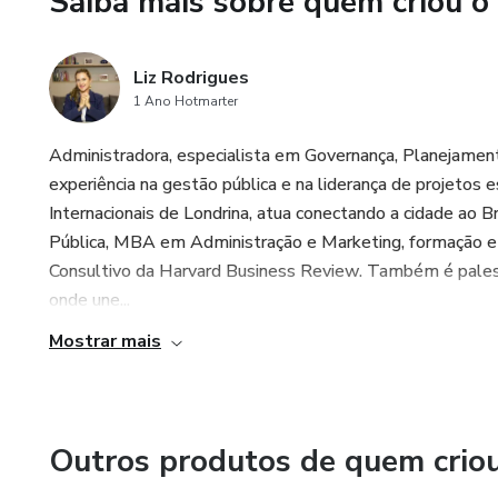
Saiba mais sobre quem criou o
ser. Imprima o plano para mel
Liz Rodrigues
1 Ano Hotmarter
Administradora, especialista em Governança, Planejament
experiência na gestão pública e na liderança de projetos 
Internacionais de Londrina, atua conectando a cidade ao
Pública, MBA em Administração e Marketing, formação e
Consultivo da Harvard Business Review. Também é palest
onde une...
Mostrar mais
Outros produtos de quem crio