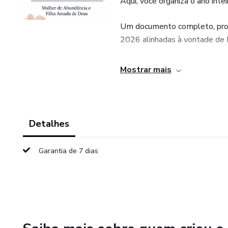
Aqui, você organiza o ano intei
Um documento completo, profu
2026 alinhadas à vontade de D
✨ O que você encontra aqui:
Mostrar mais
✔️ Planejamento completo por
✔️ Metas SMART + PDCA da
Detalhes
✔️ Rotinas, hábitos, versículos
Garantia de 7 dias
✔️ Organização mensal, visão 
✔️ Um guia espiritual + um pl
Comece hoje. Viva 2026 como 