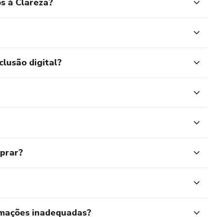
s à Clareza?
clusão digital?
mprar?
rmações inadequadas?