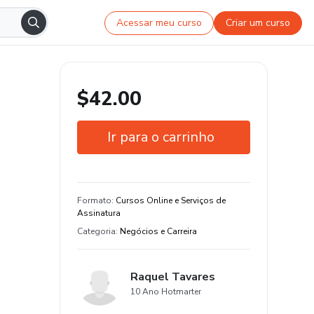
Acessar meu curso
Criar um curso
$42.00
Ir para o carrinho
Garantia de 7 dias
3 aula e 3 hora de conteúdo original
Formato
:
Cursos Online e Serviços de
Assinatura
Categoria
:
Negócios e Carreira
Raquel Tavares
10 Ano Hotmarter