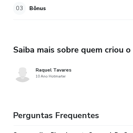
Estabeleça Rotinas Poderosas
03
Bônus
mental e físico e como elas p
Gerenciando Seu Tempo com M
que ajudam a reduzir o estre
mais tempo para o que realme
Saiba mais sobre quem criou o
Metas e Objetivos Claros: Apr
ação para alcançá-las, mante
Raquel Tavares
10 Ano Hotmarter
Desenvolver Hábitos de Sucess
sua carreira e trazer mais resu
Perguntas Frequentes