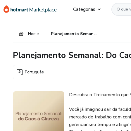
Ir
Ir
Ir
Categorias
para
para
para
o
o
o
conteúdo
pagamento
rodapé
Home
Planejamento Semanal: Do Caos à Clareza
principal
Planejamento Semanal: Do Cao
Português
Descubra o Treinamento que V
Você já imaginou sair da facul
mercado de trabalho com conf
gerenciar seu tempo e atingi