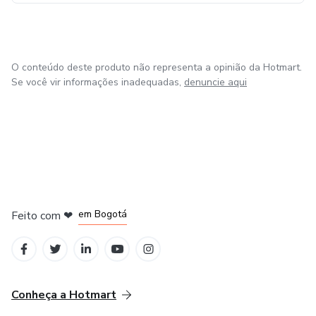
O conteúdo deste produto não representa a opinião da Hotmart.
Se você vir informações inadequadas,
denuncie aqui
em Amsterdam
em Madrid
em Bogotá
Feito com
❤
em Belo Horizonte
na Cidade do México
Conheça a Hotmart