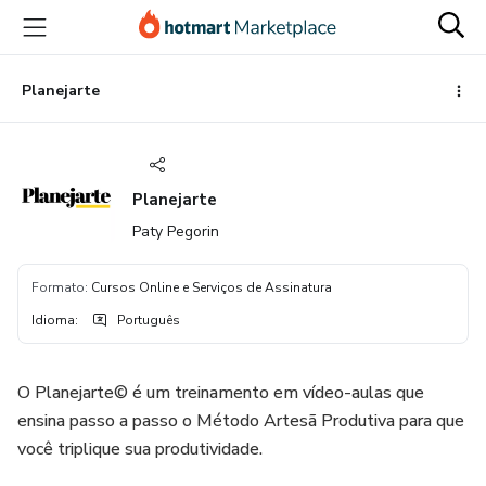
Ir
Ir
Ir
para
para
para
o
o
o
conteúdo
pagamento
rodapé
Planejarte
principal
Planejarte
Paty Pegorin
Formato
:
Cursos Online e Serviços de Assinatura
Idioma
:
Português
O Planejarte© é um treinamento em vídeo-aulas que
ensina passo a passo o Método Artesã Produtiva para que
você triplique sua produtividade.