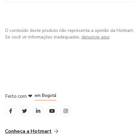
O conteúdo deste produto não representa a opinião da Hotmart.
Se você vir informações inadequadas,
denuncie aqui
em Amsterdam
em Madrid
em Bogotá
Feito com
❤
em Belo Horizonte
na Cidade do México
Conheça a Hotmart