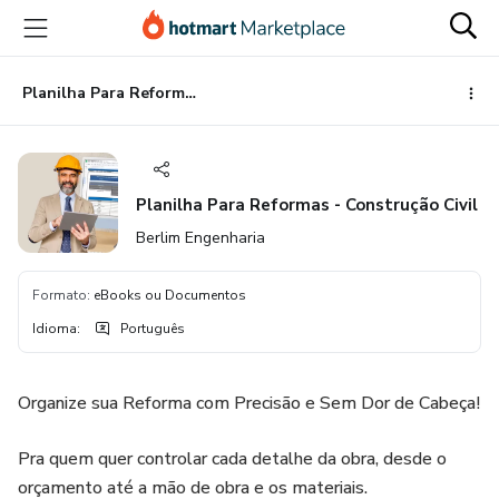
Ir
Ir
Ir
para
para
para
o
o
o
conteúdo
pagamento
rodapé
Planilha Para Reformas - Construção Civil
principal
Planilha Para Reformas - Construção Civil
Berlim Engenharia
Formato
:
eBooks ou Documentos
Idioma
:
Português
Organize sua Reforma com Precisão e Sem Dor de Cabeça!
Pra quem quer controlar cada detalhe da obra, desde o
orçamento até a mão de obra e os materiais.