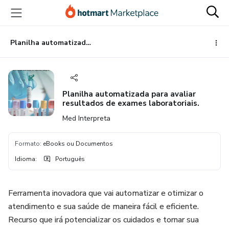
Ir
Ir
Ir
para
para
para
o
o
o
conteúdo
pagamento
rodapé
Planilha automatizada para avaliar resultados de exames laboratoriais.
principal
Planilha automatizada para avaliar
resultados de exames laboratoriais.
Med Interpreta
Formato
:
eBooks ou Documentos
Idioma
:
Português
Ferramenta inovadora que vai automatizar e otimizar o
atendimento e sua saúde de maneira fácil e eficiente.
Recurso que irá potencializar os cuidados e tornar sua