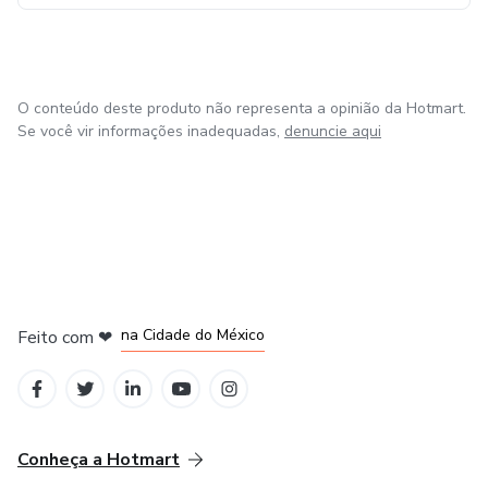
O conteúdo deste produto não representa a opinião da Hotmart.
Se você vir informações inadequadas,
denuncie aqui
em Bogotá
em Amsterdam
em Madrid
na Cidade do México
Feito com
❤
em Belo Horizonte
Conheça a Hotmart