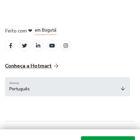
em Amsterdam
em Madrid
em Bogotá
Feito com
❤
em Belo Horizonte
na Cidade do México
Conheça a Hotmart
Idioma
Português
Central de ajuda
Termos
Privacidade
Cookies