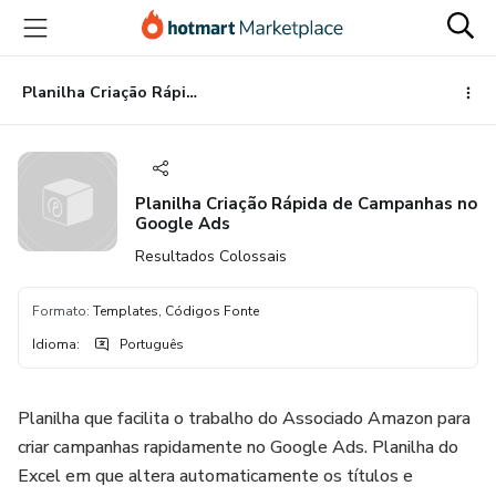
Ir
Ir
Ir
para
para
para
o
o
o
conteúdo
pagamento
rodapé
Planilha Criação Rápida de Campanhas no Google Ads
principal
Planilha Criação Rápida de Campanhas no
Google Ads
Resultados Colossais
Formato
:
Templates, Códigos Fonte
Idioma
:
Português
Planilha que facilita o trabalho do Associado Amazon para
criar campanhas rapidamente no Google Ads. Planilha do
Excel em que altera automaticamente os títulos e