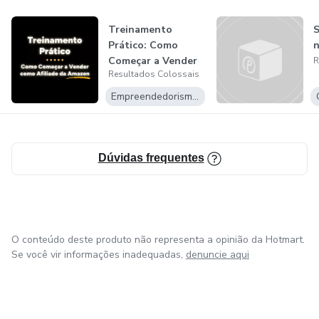
Treinamento
S
Prático: Como
Começar a Vender
R
Resultados Colossais
como Afiliado da...
Empreendedorismo Digital
Dúvidas frequentes
O conteúdo deste produto não representa a opinião da Hotmart.
Se você vir informações inadequadas,
denuncie aqui