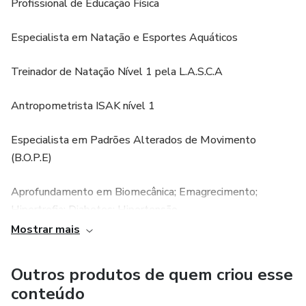
Profissional de Educação Física
Especialista em Natação e Esportes Aquáticos
Treinador de Natação Nível 1 pela L.A.S.C.A
Antropometrista ISAK nível 1
Especialista em Padrões Alterados de Movimento
(B.O.P.E)
Aprofundamento em Biomecânica; Emagrecimento;
Hipertrofia; Diabetes; Hipertensão
Mostrar mais
Estudante de Nutrição
Outros produtos de quem criou esse
................................................................................................................................................
conteúdo