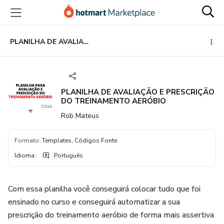
Ir
Ir
Ir
para
para
para
o
o
o
conteúdo
pagamento
rodapé
PLANILHA DE AVALIAÇÃO E PRESCRIÇÃO DO TREINAMENTO AERÓBIO
principal
PLANILHA DE AVALIAÇÃO E PRESCRIÇÃO
DO TREINAMENTO AERÓBIO
Rob Mateus
Formato
:
Templates, Códigos Fonte
Idioma
:
Português
Com essa planilha você conseguirá colocar tudo que foi
ensinado no curso e conseguirá automatizar a sua
prescrição do treinamento aeróbio de forma mais assertiva