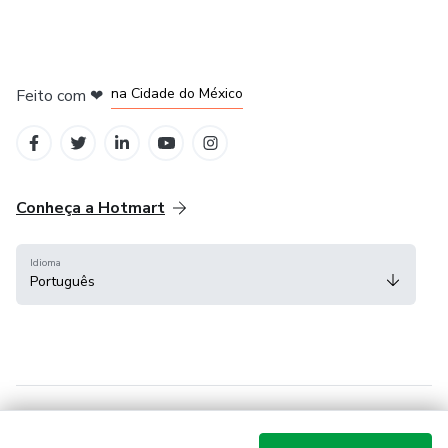
em Bogotá
em Amsterdam
em Madrid
na Cidade do México
Feito com
❤
em Belo Horizonte
Conheça a Hotmart
Idioma
Português
Central de ajuda
Termos
Privacidade
Cookies