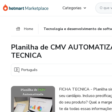
Ir
Ir
Ir
Categorias
para
para
para
o
o
o
conteúdo
pagamento
rodapé
Home
Tecnologia e desenvolvimento de soft
principal
Planilha de CMV AUTOMATIZA
TECNICA
Português
FICHA TECNICA - Planilha sim
seu cardápio. Incluso precifi
do seu produto? Qual a marge
te da todas essas informaçõe