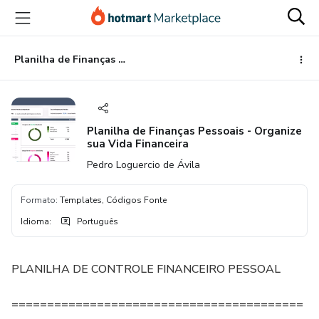
Ir
Ir
Ir
para
para
para
o
o
o
conteúdo
pagamento
rodapé
Planilha de Finanças Pessoais - Organize sua Vida Financeira
principal
Planilha de Finanças Pessoais - Organize
sua Vida Financeira
Pedro Loguercio de Ávila
Formato
:
Templates, Códigos Fonte
Idioma
:
Português
PLANILHA DE CONTROLE FINANCEIRO PESSOAL
=========================================