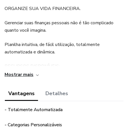
ORGANIZE SUA VIDA FINANCEIRA.
Gerenciar suas finanças pessoais não é tão complicado
quanto você imagina.
Planilha intuitiva, de fácil utilização, totalmente
automatizada e dinâmica.
RECURSOS DISPONÍVEIS:
Mostrar mais
-Inserção de valores Orçados para todas as Categorias
para você planejar toda a sua vida financeira;
Vantagens
Detalhes
-Inserção de Receita, Despesas e Economias mensais;
- Totalmente Automatizada
-Controle de Receitas, Despesas e Economias por
Categorias editáveis;
- Categorias Personalizáveis