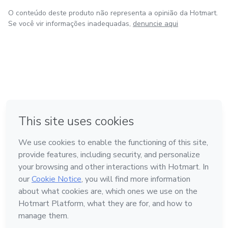
O conteúdo deste produto não representa a opinião da Hotmart.
Se você vir informações inadequadas,
denuncie aqui
em Amsterdam
em Madrid
em Bogotá
Feito com
❤
em Belo Horizonte
na Cidade do México
Conheça a Hotmart
Idioma
Português